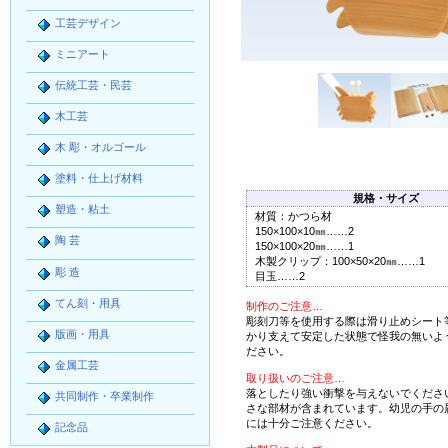
工芸デザイン
ミニアート
伝統工芸・民芸
木工芸
木 彫・オルゴール
塗料・仕上げ材料
規格・サイズ
塑造・粘土
材質：かつら材
150×100×10㎜……2
陶 芸
150×100×20㎜……1
木製クリップ：100×50×20㎜……1
彫 造
目玉……2
てん刻・用具
制作のご注意…
彫刻刀等を使用する際は滑り止めシート
版画・用具
かり支えて安定した状態で怪我の無いよ
ださい。
金属工芸
取り扱いのご注意…
落としたり強い衝撃を与えないでくださ
共同制作・卒業制作
さな部材が含まれています。幼児の手の
には十分ご注意ください。
記念品