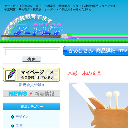
アートピアは美術教材・図工・技術家庭・関連備品・クラフト材料の専門ショップです。
卒業制作・共同制作・校歌額・オーダーメイドはおまかせください。
かみばさみ 商品詳細
ITEM
木彫 木の文具
新規会員登録 »
商品カテゴリー
デザイン
工 芸