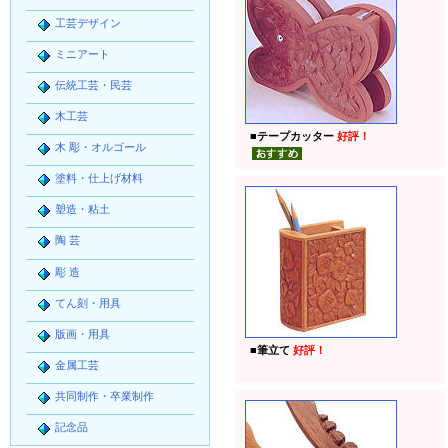
工芸デザイン
ミニアート
伝統工芸・民芸
木工芸
■
テープカッター
好評！
木 彫・オルゴール
塗料・仕上げ材料
塑造・粘土
陶 芸
彫 造
てん刻・用具
版画・用具
■
筆立て
好評！
金属工芸
共同制作・卒業制作
記念品