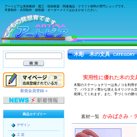
アートピアは美術教材・図工・技術家庭・関連備品・クラフト材料の専門ショップです。
卒業制作・共同制作・校歌額・オーダーメイドはおまかせください。
木彫 木の文具
CATEGORY
実用性に優れた木の文
木製のステーショナリー
は糸ノコを利用
で、バラエティ豊かな使えるオリジナル
新規会員登録 »
発揮してくれます。また、
手づくりの贈
商品カテゴリー
かみばさみ・
素材一覧
デザイン
工 芸