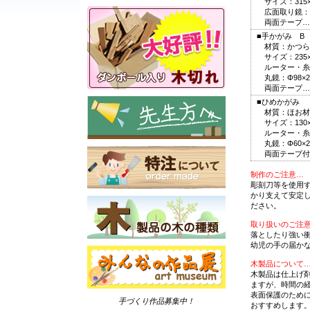
サイズ：315×1
広面取り鏡：Φ
両面テープ…
■手かがみ B
材質：かつら
サイズ：235×1
ルーター・糸
丸鏡：Φ98×
両面テープ…
■ひめかがみ
材質：ほお材
サイズ：130×
ルーター・糸
丸鏡：Φ60×
両面テープ付
制作のご注意…
彫刻刀等を使用
かり支えて安定
ださい。
取り扱いのご注
落としたり強い
幼児の手の届か
木製品について
木製品は仕上げ
ますが、時間の
表面保護のため
手づくり作品募集中！
おすすめします