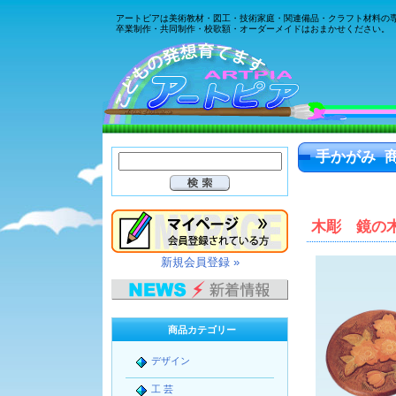
アートピアは美術教材・図工・技術家庭・関連備品・クラフト材料の
卒業制作・共同制作・校歌額・オーダーメイドはおまかせください。
手かがみ 
木彫 鏡の
新規会員登録 »
商品カテゴリー
デザイン
工 芸