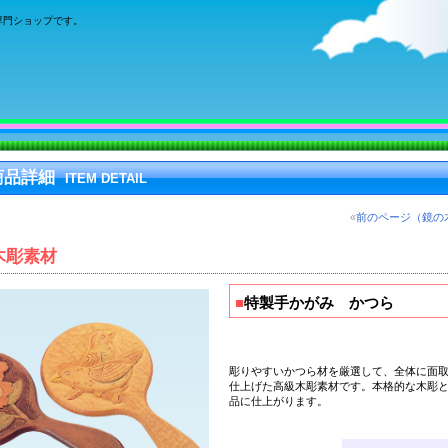
専門ショップです。
商品詳細
ITEM DETAIL
«
前のページ（鏡の
木彫素材
■
特製手かがみ かつら
彫りやすいかつら材を厳選
して、全体に面
仕上げた
高級木彫素材
です。本格的な木彫
品に仕上がります。