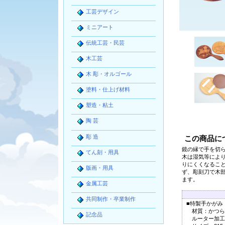
工芸デザイン
ミニアート
伝統工芸・民芸
木工芸
木 彫・オルゴール
塗料・仕上げ材料
塑造・粘土
陶 芸
彫 造
この商品に
鏡の縁で手を切
てん刻・用具
木は湿気等によ
りにくくなるこ
版画・用具
ず、彫刻刀で木
ます。
金属工芸
共同制作・卒業制作
■特製手かがみ
材質：かつら
記念品
ルーター加工