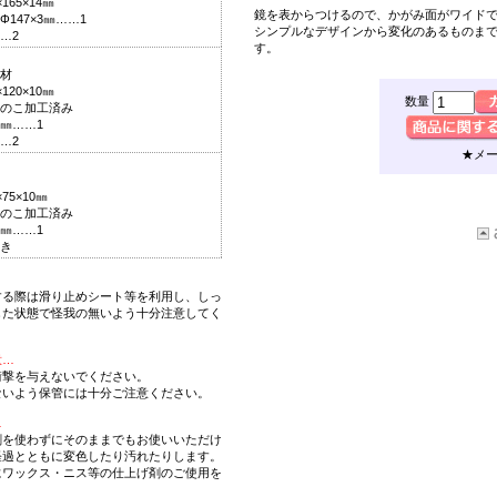
65×14㎜
鏡を表からつけるので、
かがみ面がワイド
147×3㎜……1
シンプルなデザインから変化のあるものま
…2
す。
材
20×10㎜
数量
のこ加工済み
2㎜……1
…2
★メ
75×10㎜
のこ加工済み
2㎜……1
き
する際は滑り止めシート等を利用し、しっ
した状態で怪我の無いよう十分注意してく
意…
衝撃を与えないでください。
ないよう保管には十分ご注意ください。
…
剤を使わずにそのままでもお使いいただけ
経過とともに変色したり汚れたりします。
にワックス・ニス等の仕上げ剤のご使用を
。