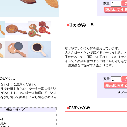
数量
■
手かがみ B
彫りやすいかつら材を使用しています。
大きさは中くらいでほど良く手になじみ、
手かがみ
です。面取り加工はしておりませ
インで作品例画像のように縁に飾り彫りを
一層素敵な作品ができあがります。
ついて…
数量
らないようご注意ください。
り多少伸縮するため、ルーター部に鏡が入
★メ
とがあります。その場合は無理に押し込ま
部を少し削って調整してから鏡をはめ込み
■
ひめかがみ
規格・サイズ
材
済み