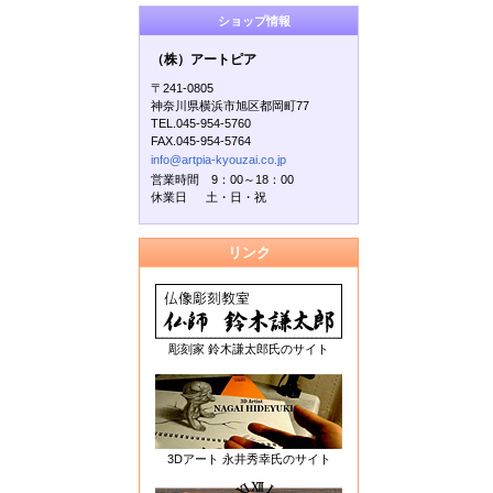
ショップ情報
（株）アートピア
〒241-0805
神奈川県横浜市旭区都岡町77
TEL.045-954-5760
FAX.045-954-5764
info@artpia-kyouzai.co.jp
営業時間 9：00～18：00
休業日 土・日・祝
リンク
彫刻家 鈴木謙太郎氏のサイト
3Dアート 永井秀幸氏のサイト