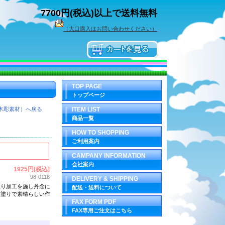
7700円(税込)以上で送料無料
（大口購入はお問い合わせください）
TOP PAGE
トップページ
木彫素材）へ戻る
ITEM LIST
商品一覧
HOW TO SHOPPING
ご利用案内
CAMPANY INFORMATION
会社案内
1925円[税込]
98-0118
DELIVERY & SHIPPING
取り加工を施し丹念に
配送・送料について
と塗りで素晴らしい作
FAX FORM PDF
FAX専用ご注文はこちら