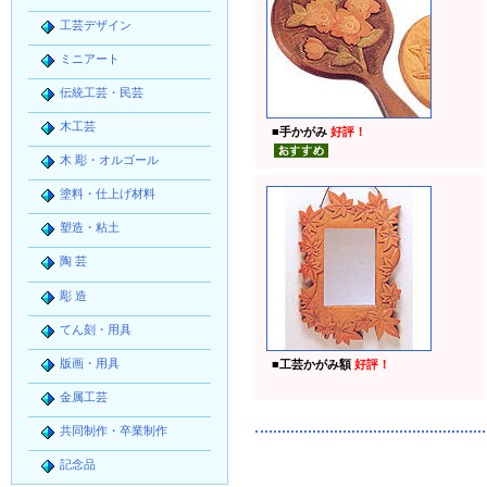
工芸デザイン
ミニアート
伝統工芸・民芸
木工芸
■
手かがみ
好評！
木 彫・オルゴール
塗料・仕上げ材料
塑造・粘土
陶 芸
彫 造
てん刻・用具
版画・用具
■
工芸かがみ額
好評！
金属工芸
共同制作・卒業制作
記念品