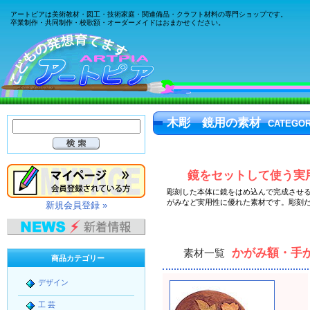
アートピアは美術教材・図工・技術家庭・関連備品・クラフト材料の専門ショップです。
卒業制作・共同制作・校歌額・オーダーメイドはおまかせください。
木彫 鏡用の素材
CATEGO
鏡をセットして使う実
彫刻した本体に
鏡をはめ込んで完成させ
がみなど実用性に優れた素材です。彫刻
新規会員登録 »
かがみ額・手
素材一覧
商品カテゴリー
デザイン
工 芸