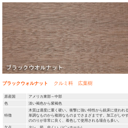
クルミ科 広葉樹
ブラックウォルナット
原産国
アメリカ東部～中部
色
淡い褐色から紫褐色
木質は適度に重く硬い。衝撃に強い特性から銃床に使われ
特徴
単調なものから複雑なものまでさまざまです。加工がしや
ののりが非常に良く、着色して使用される場合も多い。
欠点
タレ、節、虫くい（ピンホール）