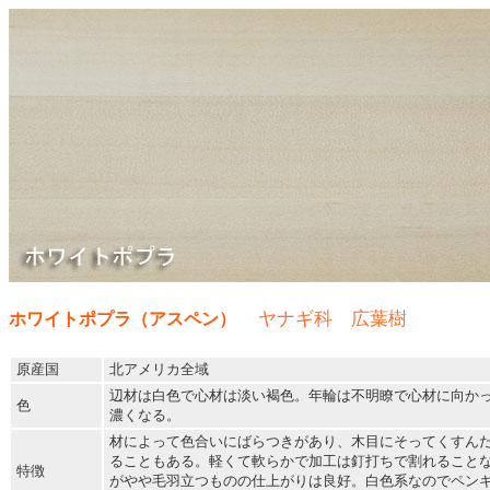
ヤナギ科 広葉樹
ホワイトポプラ（アスペン）
原産国
北アメリカ全域
辺材は白色で心材は淡い褐色。年輪は不明瞭で心材に向か
色
濃くなる。
材によって色合いにばらつきがあり、木目にそってくすん
ることもある。軽くて軟らかで加工は釘打ちで割れること
特徴
がやや毛羽立つものの仕上がりは良好。白色系なのでペン