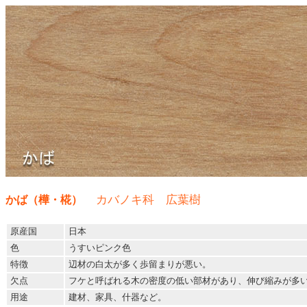
カバノキ科 広葉樹
かば（樺・椛）
原産国
日本
色
うすいピンク色
特徴
辺材の白太が多く歩留まりが悪い。
欠点
フケと呼ばれる木の密度の低い部材があり、伸び縮みが多
用途
建材、家具、什器など。