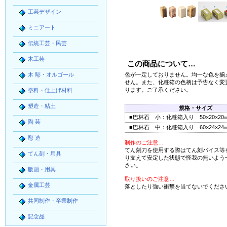
工芸デザイン
ミニアート
伝統工芸・民芸
木工芸
この商品について…
木 彫・オルゴール
色が一定しておりません。均一な色を揃
せん。また、化粧箱の色柄は予告なく変
ります。ご了承ください。
塗料・仕上げ材料
塑造・粘土
規格・サイズ
■巴林石 小：化粧箱入り 50×20×20
陶 芸
■巴林石 中：化粧箱入り 60×24×24
彫 造
制作のご注意…
てん刻刀を使用する際はてん刻バイス等
てん刻・用具
り支えて安定した状態で怪我の無いよう
さい。
版画・用具
取り扱いのご注意…
金属工芸
落としたり強い衝撃を当てないでくださ
共同制作・卒業制作
記念品