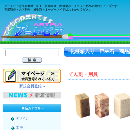
アートピアは美術教材・図工・技術家庭・関連備品・クラフト材料の専門ショップです。
卒業制作・共同制作・校歌額・オーダーメイドはおまかせください。
化粧箱入り 巴林石 商品
てん刻・用具
新規会員登録 »
商品カテゴリー
デザイン
工 芸