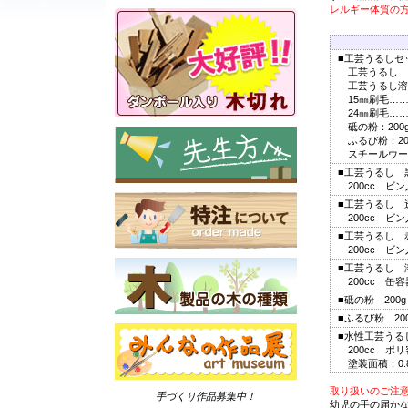
レルギー体質の
■工芸うるしセ
工芸うるし 黒
工芸うるし溶解
15㎜刷毛……
24㎜刷毛……
砥の粉：200
ふるび粉：20
スチールウール
■工芸うるし 
200cc ビン
■工芸うるし 
200cc ビン
■工芸うるし 
200cc ビン
■工芸うるし 
200cc 缶
■砥の粉 200
■ふるび粉 20
■水性工芸うる
200cc ポ
塗装面積：0.
取り扱いのご注
手づくり作品募集中！
幼児の手の届か