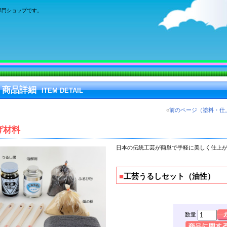
専門ショップです。
 商品詳細
ITEM DETAIL
«
前のページ（塗料・仕
げ材料
日本の伝統工芸が
簡単で手軽に美しく仕上
■
工芸うるしセット（油性）
数量