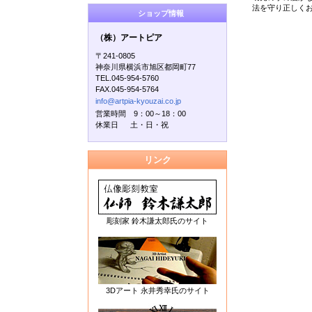
法を守り正しく
ショップ情報
（株）アートピア
〒241-0805
神奈川県横浜市旭区都岡町77
TEL.045-954-5760
FAX.045-954-5764
info@artpia-kyouzai.co.jp
営業時間 9：00～18：00
休業日 土・日・祝
リンク
彫刻家 鈴木謙太郎氏のサイト
3Dアート 永井秀幸氏のサイト