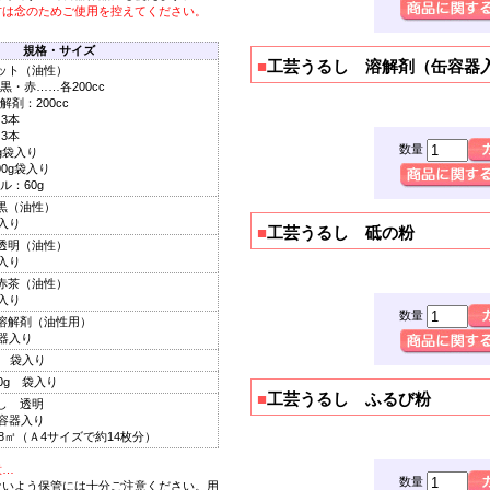
方は念のためご使用を控えてください。
規格・サイズ
■
工芸うるし 溶解剤（缶容器
ット（油性）
・赤……各200cc
剤：200cc
3本
3本
数量
g袋入り
0g袋入り
：60g
黒（油性）
入り
■
工芸うるし 砥の粉
透明（油性）
入り
赤茶（油性）
入り
数量
溶解剤（油性用）
容器入り
g 袋入り
0g 袋入り
■
工芸うるし ふるび粉
し 透明
リ容器入り
8㎡（Ａ4サイズで約14枚分）
意…
数量
ないよう保管には十分ご注意ください。用