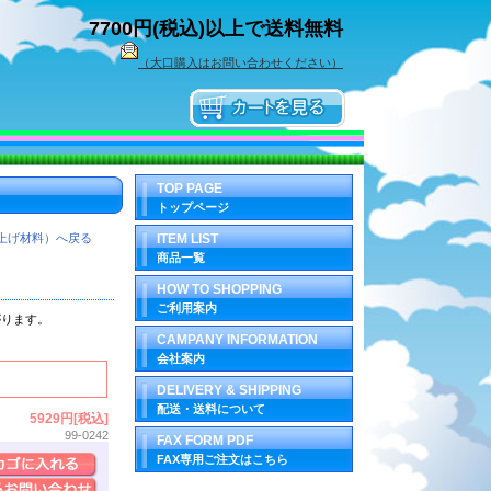
7700円(税込)以上で送料無料
（大口購入はお問い合わせください）
TOP PAGE
トップページ
上げ材料）へ戻る
ITEM LIST
商品一覧
HOW TO SHOPPING
ご利用案内
がります
。
CAMPANY INFORMATION
会社案内
DELIVERY & SHIPPING
配送・送料について
5929円[税込]
99-0242
FAX FORM PDF
FAX専用ご注文はこちら