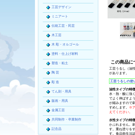
工芸デザイン
ミニアート
伝統工芸・民芸
木工芸
木 彫・オルゴール
塗料・仕上げ材料
この商品に
塑造・粘土
工芸うるし
（油
陶 芸
があります。
工芸うるしの使
彫 造
油性タイプの特
てん刻・用具
水・熱・酸に強
でよく伸ばすよ
版画・用具
が縮みますので
すめします。
※
金属工芸
えてください。
共同制作・卒業制作
水性タイプの特
かぶれません。
記念品
す。重ね塗りを
す。
食品衛生法