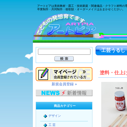
アートピアは美術教材・図工・技術家庭・関連備品・クラフト材料の
卒業制作・共同制作・校歌額・オーダーメイドはおまかせください。
工芸うるし
塗料・仕上
新規会員登録 »
商品カテゴリー
デザイン
工 芸