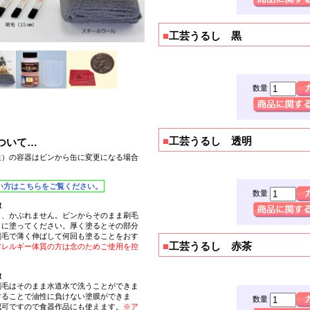
■
工芸うるし 黒
数量
■
工芸うるし 透明
ついて…
性）の容器はビンから缶に変更になる場合
い方はこちらをご覧ください。
数量
徴
く、
かぶれません
。ビンからそのまま刷毛
うに塗ってください。厚く塗るとその部分
刷毛で薄く伸ばして何回も塗ることをおす
■
工芸うるし 赤茶
アレルギー体質の方は念のためご使用を控
徴
刷毛はそのまま水道水で洗うことができま
することで油性に負けない塗膜ができま
数量
認可
ですので食器作品にも使えます。
※ア