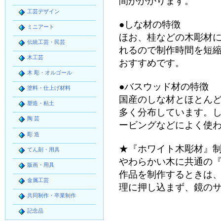
間がかかります。
工芸デザイン
●しな材の特徴
ミニアート
ほお、桂などの木彫材
伝統工芸・民芸
れるので制作時間を短
木工芸
おすすめです。
木 彫・オルゴール
●バスウッド材の特徴
塗料・仕上げ材料
国産のしな材とほとん
塑造・粘土
多く分布しています。
陶 芸
ービングなどによく使
彫 造
★『ホワイト木彫材』
てん刻・用具
やわらかい木に共通の
版画・用具
作品を制作するときは
金属工芸
理に押し込まず、鏡の
共同制作・卒業制作
記念品