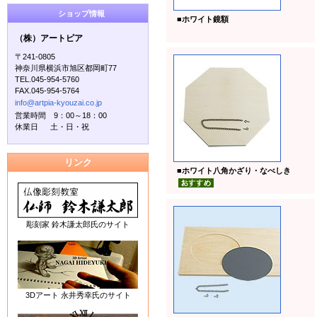
ショップ情報
■
ホワイト鏡額
（株）アートピア
〒241-0805
神奈川県横浜市旭区都岡町77
TEL.045-954-5760
FAX.045-954-5764
info@artpia-kyouzai.co.jp
営業時間 9：00～18：00
休業日 土・日・祝
リンク
■
ホワイト八角かざり・なべしき
彫刻家 鈴木謙太郎氏のサイト
3Dアート 永井秀幸氏のサイト