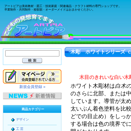
アートピアは美術教材・図工・技術家庭・関連備品・クラフト材料の専門ショップです。
卒業制作・共同制作・校歌額・オーダーメイドはおまかせください。
木彫 ホワイトシリーズ
C
木目のきれいな白い木
ホワイト木彫材
は
白木
新規会員登録 »
のさらに北部、または
しています。導管が太
太いぶん着色塗料を比
商品カテゴリー
どでの目止め）をしっ
デザイン
する場合は色の境界で
工 芸