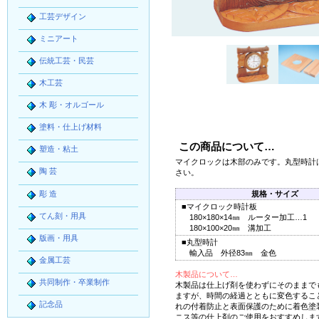
工芸デザイン
ミニアート
伝統工芸・民芸
木工芸
木 彫・オルゴール
塗料・仕上げ材料
この商品について…
塑造・粘土
マイクロックは木部のみです。丸型時計
陶 芸
さい。
彫 造
規格・サイズ
■マイクロック時計板
てん刻・用具
180×180×14㎜ ルーター加工…1
180×100×20㎜ 溝加工
版画・用具
■丸型時計
輸入品 外径83㎜ 金色
金属工芸
木製品について…
共同制作・卒業制作
木製品は仕上げ剤を使わずにそのままで
ますが、時間の経過とともに変色するこ
記念品
れの付着防止と表面保護のために着色塗
ニス等の仕上剤のご使用をおすすめしま