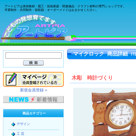
アートピアは美術教材・図工・技術家庭・関連備品・クラフト材料の専門ショップです。
卒業制作・共同制作・校歌額・オーダーメイドはおまかせください。
マイクロック 商品詳細
IT
木彫 時計づくり
新規会員登録 »
商品カテゴリー
デザイン
工 芸