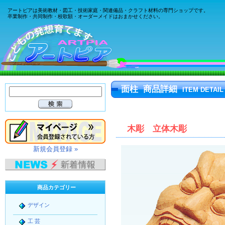
アートピアは美術教材・図工・技術家庭・関連備品・クラフト材料の専門ショップです。
卒業制作・共同制作・校歌額・オーダーメイドはおまかせください。
面柱 商品詳細
ITEM DETAIL
木彫 立体木彫
新規会員登録 »
商品カテゴリー
デザイン
工 芸