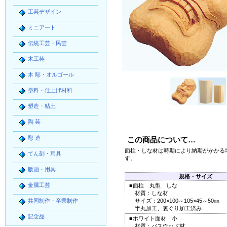
工芸デザイン
ミニアート
伝統工芸・民芸
木工芸
木 彫・オルゴール
塗料・仕上げ材料
塑造・粘土
陶 芸
彫 造
この商品について…
面柱・しな材は時期により納期がかかる
てん刻・用具
す。
版画・用具
規格・サイズ
金属工芸
■面柱 丸型 しな
材質：しな材
共同制作・卒業制作
サイズ：200×100～105×45～50㎜
半丸加工、裏ぐり加工済み
記念品
■ホワイト面材 小
材質：バスウッド材