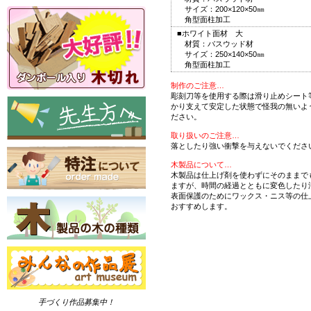
サイズ：200×120×50㎜
角型面柱加工
■ホワイト面材 大
材質：バスウッド材
サイズ：250×140×50㎜
角型面柱加工
制作のご注意…
彫刻刀等を使用する際は滑り止めシート
かり支えて安定した状態で怪我の無いよ
ださい。
取り扱いのご注意…
落としたり強い衝撃を与えないでくださ
木製品について…
木製品は仕上げ剤を使わずにそのままで
ますが、時間の経過とともに変色したり
表面保護のためにワックス・ニス等の仕
おすすめします。
手づくり作品募集中！