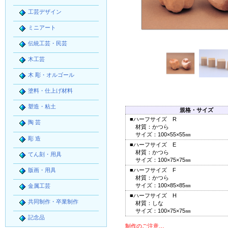
工芸デザイン
ミニアート
伝統工芸・民芸
木工芸
木 彫・オルゴール
塗料・仕上げ材料
塑造・粘土
規格・サイズ
■ハーフサイズ R
陶 芸
材質：かつら
サイズ：100×55×55㎜
彫 造
■ハーフサイズ E
材質：かつら
てん刻・用具
サイズ：100×75×75㎜
版画・用具
■ハーフサイズ F
材質：かつら
サイズ：100×85×85㎜
金属工芸
■ハーフサイズ H
共同制作・卒業制作
材質：しな
サイズ：100×75×75㎜
記念品
制作のご注意…