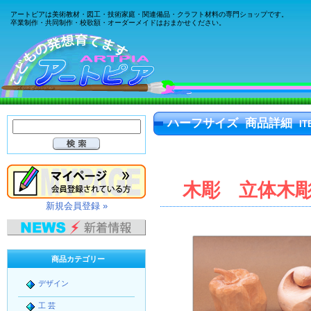
アートピアは美術教材・図工・技術家庭・関連備品・クラフト材料の専門ショップです。
卒業制作・共同制作・校歌額・オーダーメイドはおまかせください。
ハーフサイズ 商品詳細
IT
木彫 立体木
新規会員登録 »
商品カテゴリー
デザイン
工 芸