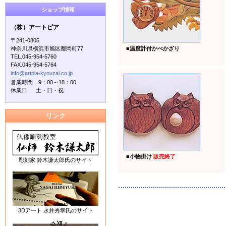
ショップ情報
（株）アートピア
〒241-0805
神奈川県横浜市旭区都岡町77
■
温度計付かべかざり
TEL.045-954-5760
FAX.045-954-5764
info@artpia-kyouzai.co.jp
営業時間 9：00～18：00
休業日 土・日・祝
リンク
■
小物掛け
販売終了
彫刻家 鈴木謙太郎氏のサイト
3Dアート 永井秀幸氏のサイト