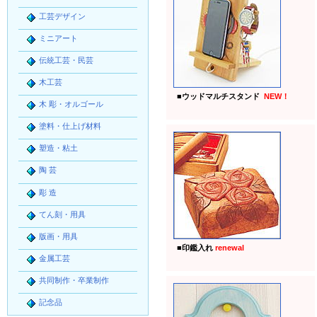
工芸デザイン
ミニアート
伝統工芸・民芸
木工芸
■
ウッドマルチスタンド
NEW！
木 彫・オルゴール
塗料・仕上げ材料
塑造・粘土
陶 芸
彫 造
てん刻・用具
版画・用具
■
印鑑入れ
renewal
金属工芸
共同制作・卒業制作
記念品