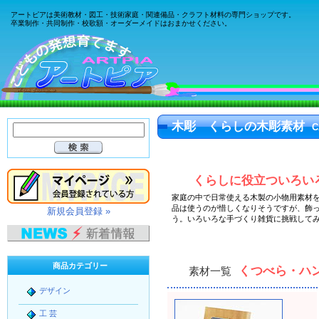
アートピアは美術教材・図工・技術家庭・関連備品・クラフト材料の専門ショップです。
卒業制作・共同制作・校歌額・オーダーメイドはおまかせください。
木彫 くらしの木彫素材
C
くらしに役立ついろい
家庭の中で
日常使える木製の小物用素材
品は使うのが惜しくなりそうですが、飾
新規会員登録 »
う。いろいろな
手づくり雑貨
に挑戦して
商品カテゴリー
くつべら・ハ
素材一覧
デザイン
工 芸