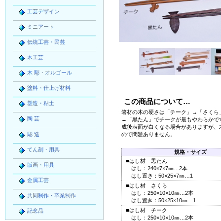
工芸デザイン
ミニアート
伝統工芸・民芸
木工芸
木 彫・オルゴール
塗料・仕上げ材料
この商品について…
塑造・粘土
箸材の木の硬さは「チーク」→「さくら
陶 芸
→「黒たん」でチークが最もやわらかで
成後表面が白くなる場合がありますが、
彫 造
ので問題ありません。
てん刻・用具
規格・サイズ
■はし材 黒たん
版画・用具
はし：240×7×7㎜…2本
はし置き：50×25×7㎜…1
金属工芸
■はし材 さくら
はし：250×10×10㎜…2本
共同制作・卒業制作
はし置き：50×25×10㎜…1
■はし材 チーク
記念品
はし：250×10×10㎜…2本