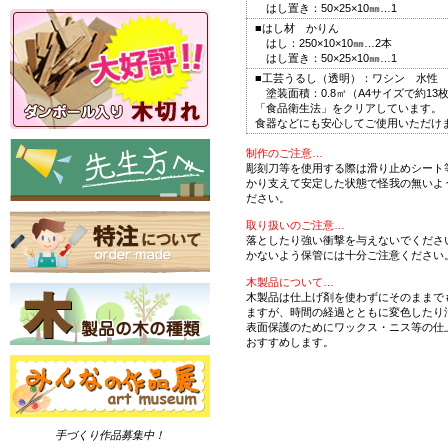
はし置き：50×25×10㎜…1
■はし材 かりん
はし：250×10×10㎜…2本
はし置き：50×25×10㎜…1
■工芸うるし（透明）：ワシン 水性 2
塗装面積：0.8㎡（A4サイズで約13
「食品衛生法」をクリアしています。
食器などにも安心してご使用いただけ
制作のご注意…
彫刻刀等を使用する際は滑り止めシート
かり支えて安定した状態で怪我の無いよ
ださい。
取り扱いのご注意…
落としたり強い衝撃を与えないでくださ
かないよう保管には十分ご注意ください
木製品について…
木製品は仕上げ剤を使わずにそのままで
ますが、時間の経過とともに変色したり
表面保護のためにワックス・ニス等の仕
おすすめします。
手づくり作品募集中！