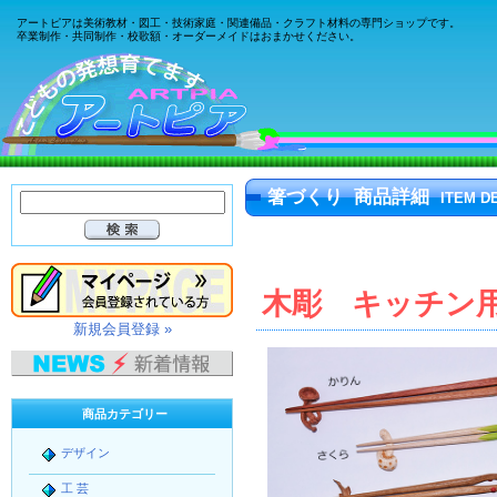
アートピアは美術教材・図工・技術家庭・関連備品・クラフト材料の専門ショップです。
卒業制作・共同制作・校歌額・オーダーメイドはおまかせください。
箸づくり 商品詳細
ITEM D
木彫 キッチン
新規会員登録 »
商品カテゴリー
デザイン
工 芸