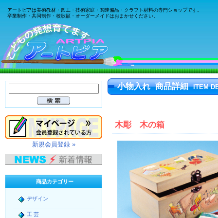
アートピアは美術教材・図工・技術家庭・関連備品・クラフト材料の専門ショップです。
卒業制作・共同制作・校歌額・オーダーメイドはおまかせください。
小物入れ 商品詳細
ITEM D
木彫 木の箱
新規会員登録 »
商品カテゴリー
デザイン
工 芸