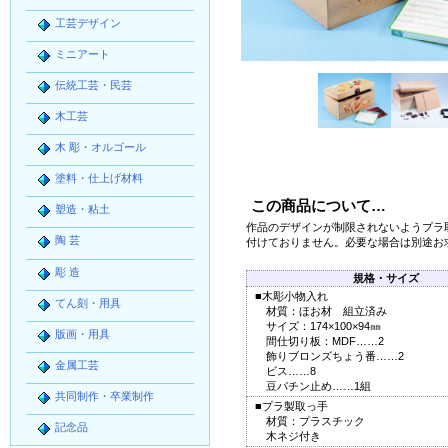
工芸デザイン
ミニアート
伝統工芸・民芸
木工芸
木 彫・オルゴール
塗料・仕上げ材料
この商品について…
塑造・粘土
作品のデザインが制限されないようプラ
陶 芸
付けておりません。必要な場合は別途お
彫 造
規格・サイズ
■木彫小物入れ
てん刻・用具
材質：ほお材 組立済み
サイズ：174×100×94㎜
版画・用具
間仕切り板：MDF……2
飾りブロンズちょう番……2
金属工芸
ビス……8
豆パチン止め……1組
共同制作・卒業制作
■プラ製取っ手
材質：プラスチック
記念品
木ネジ付き