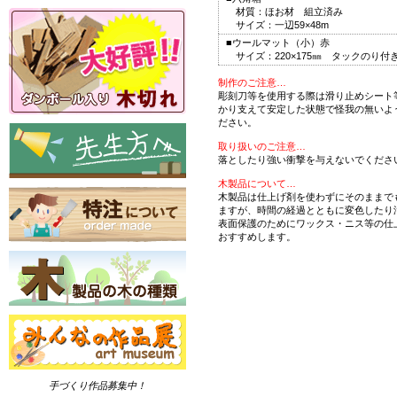
材質：ほお材 組立済み
サイズ：一辺59×48m
■ウールマット（小）赤
サイズ：220×175㎜ タックのり付
制作のご注意…
彫刻刀等を使用する際は滑り止めシート
かり支えて安定した状態で怪我の無いよ
ださい。
取り扱いのご注意…
落としたり強い衝撃を与えないでくださ
木製品について…
木製品は仕上げ剤を使わずにそのままで
ますが、時間の経過とともに変色したり
表面保護のためにワックス・ニス等の仕
おすすめします。
手づくり作品募集中！