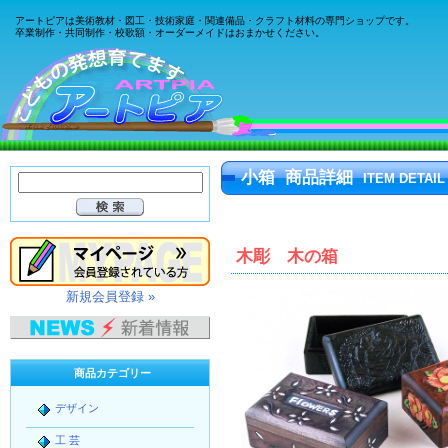
アートピアは美術教材・図工・技術家庭・関連備品・クラフト材料の専門ショップです。
卒業制作・共同制作・校歌額・オーダーメイドはおまかせください。
小箱 商品詳細
ITEM DETAIL
木彫 木の箱
新規会員登録 »
商品カテゴリー
デザイン
工 芸