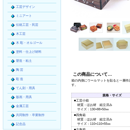
工芸デザイン
ミニアート
伝統工芸・民芸
木工芸
木 彫・オルゴール
塗料・仕上げ材料
塑造・粘土
陶 芸
この商品について…
彫 造
箱の内側にウールマットを貼ると一層作
す。
てん刻・用具
規格・サイズ
版画・用具
■工芸小箱
材質：ほお材 組立済み
金属工芸
サイズ：130×88×50㎜
共同制作・卒業制作
■四角箱
材質：ほお材 組立済み
サイズ：110×110×55㎜
記念品
■六角箱