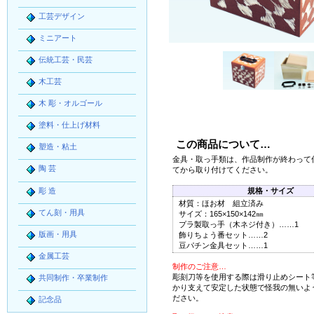
工芸デザイン
ミニアート
伝統工芸・民芸
木工芸
木 彫・オルゴール
塗料・仕上げ材料
この商品について…
塑造・粘土
金具・取っ手類は、作品制作が終わって
陶 芸
てから取り付けてください。
彫 造
規格・サイズ
材質：ほお材 組立済み
てん刻・用具
サイズ：165×150×142㎜
プラ製取っ手（木ネジ付き）……1
版画・用具
飾りちょう番セット……2
豆パチン金具セット……1
金属工芸
制作のご注意…
彫刻刀等を使用する際は滑り止めシート
共同制作・卒業制作
かり支えて安定した状態で怪我の無いよ
ださい。
記念品