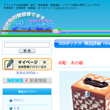
アートピアは美術教材・図工・技術家庭・関連備品・クラフト材料の専門ショップです。
卒業制作・共同制作・校歌額・オーダーメイドはおまかせください。
CDボックス 商品詳細
ITE
木彫 木の箱
新規会員登録 »
商品カテゴリー
デザイン
工 芸