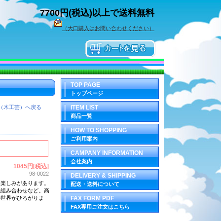
7700円(税込)以上で送料無料
（大口購入はお問い合わせください）
TOP PAGE
トップページ
（木工芸）へ戻る
ITEM LIST
商品一覧
HOW TO SHOPPING
ご利用案内
CAMPANY INFORMATION
会社案内
1045円[税込]
98-0022
DELIVERY & SHIPPING
る楽しみがあります。
配送・送料について
の組み合わせなど。高
の世界がひろがりま
FAX FORM PDF
FAX専用ご注文はこちら