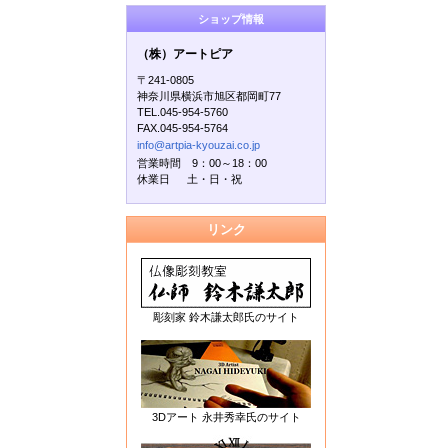
ショップ情報
（株）アートピア
〒241-0805
神奈川県横浜市旭区都岡町77
TEL.045-954-5760
FAX.045-954-5764
info@artpia-kyouzai.co.jp
営業時間 9：00～18：00
休業日 土・日・祝
リンク
彫刻家 鈴木謙太郎氏のサイト
3Dアート 永井秀幸氏のサイト