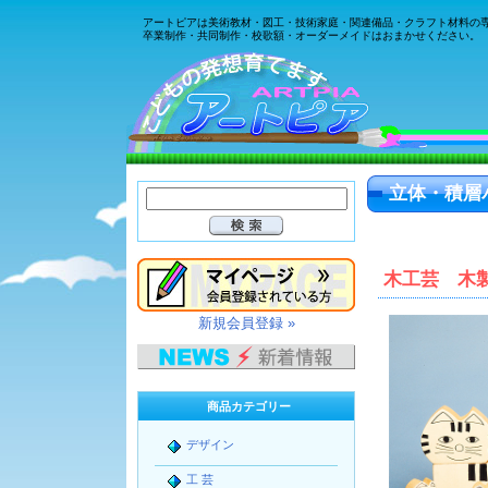
アートピアは美術教材・図工・技術家庭・関連備品・クラフト材料の
卒業制作・共同制作・校歌額・オーダーメイドはおまかせください。
立体・積層
木工芸 木
新規会員登録 »
商品カテゴリー
デザイン
工 芸