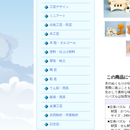
工芸デザイン
ミニアート
伝統工芸・民芸
木工芸
木 彫・オルゴール
塗料・仕上げ材料
塑造・粘土
陶 芸
この商品に
彫 造
木のぬくもりが
実際に遊ぶこと
てん刻・用具
生かして素朴な
りパズルは知育
版画・用具
金属工芸
■立体パズル 
材質：かつら
共同制作・卒業制作
サイズ：240×1
■立体パズル 
記念品
材質：せん材