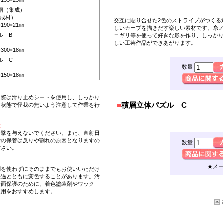
55×25㎜
桐（集成）
成材）
交互に貼り合せた2色のストライプがつくる
90×21㎜
しいカーブを描きだす楽しい素材です。糸
ル B
コギリ等を使って好きな形を作り、しっか
しい工芸作品ができあがります。
00×18㎜
ル C
数量
50×18㎜
る際は滑り止めシートを使用し、しっかり
■
積層立体パズル C
た状態で怪我の無いよう注意して作業を行
意…
衝撃を与えないでください。また、直射日
での保管は反りや割れの原因となりますの
数量
ださい。
…
★メ
剤を使わずにそのままでもお使いいただけ
経過とともに変色することがあります。汚
表面保護のために、着色塗装剤やワック
使用をおすすめします。