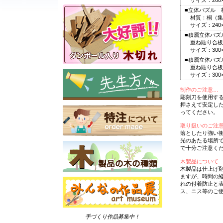
サイズ：260×1
■立体パズル 
材質：桐（集
サイズ：240×1
■積層立体パズ
重ね貼り合板
サイズ：300×3
■積層立体パズ
重ね貼り合板
サイズ：300×1
制作のご注意…
彫刻刀を使用す
押さえて安定し
ってください。
取り扱いのご注
落としたり強い
光のあたる場所
で十分ご注意く
木製品について
木製品は仕上げ
ますが、時間の
れの付着防止と
ス、ニス等のご
手づくり作品募集中！