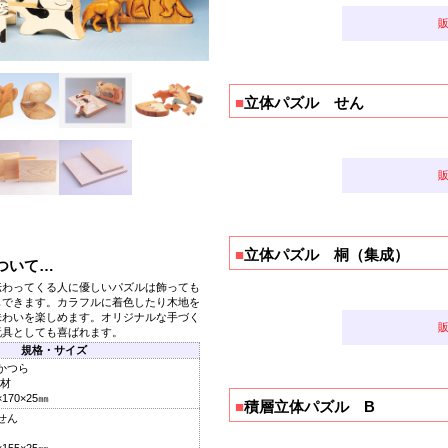
■
立体パズル せん
■
立体パズル 桐（集成）
ついて…
伝わってくる人に優しいパズルは飾っても
もできます。カラフルに着色したり木地を
味わいを楽しめます。オリジナルな手づく
玩具としても喜ばれます。
規格・サイズ
かつら
材
70×25㎜
■
積層立体パズル B
せん