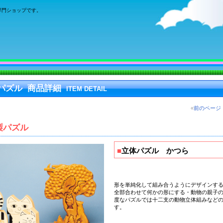
専門ショップです。
パズル 商品詳細
ITEM DETAIL
«
前のページ
製パズル
■
立体パズル かつら
形を単純化して組み合うようにデザインす
全部合わせて何かの形にする・動物の親子
度なパズルでは十二支の動物立体組みなど
す。