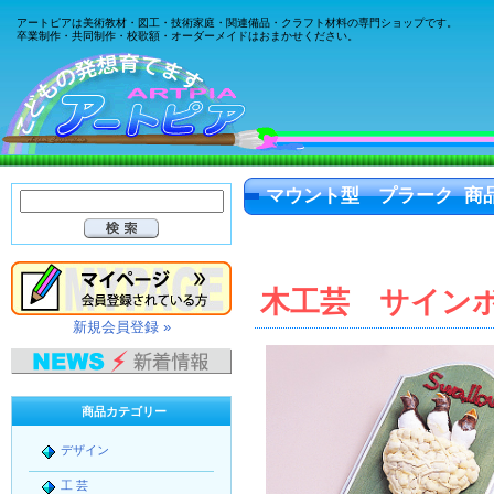
アートピアは美術教材・図工・技術家庭・関連備品・クラフト材料の専門ショップです。
卒業制作・共同制作・校歌額・オーダーメイドはおまかせください。
マウント型 プラーク 商
木工芸 サイン
新規会員登録 »
商品カテゴリー
デザイン
工 芸