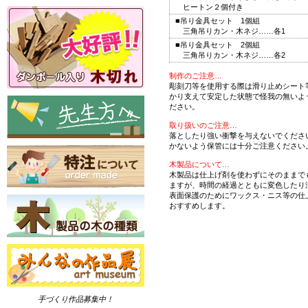
ヒートン２個付き
■吊り金具セット 1個組
三角吊りカン・木ネジ……各1
■吊り金具セット 2個組
三角吊りカン・木ネジ……各2
制作のご注意…
彫刻刀等を使用する際は滑り止めシート
かり支えて安定した状態で怪我の無いよ
ださい。
取り扱いのご注意…
落としたり強い衝撃を与えないでくださ
かないよう保管には十分ご注意ください
木製品について…
木製品は仕上げ剤を使わずにそのままで
ますが、時間の経過とともに変色したり
表面保護のためにワックス・ニス等の仕
おすすめします。
手づくり作品募集中！