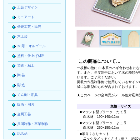
工芸デザイン
ミニアート
伝統工芸・民芸
木工芸
木 彫・オルゴール
塗料・仕上げ材料
この商品について…
塑造・粘土
一枚板の他に 白木系のハギ合わせ材に
す。また、年度途中において木の種類が
陶 芸
います。ご了承ください。
掲載の作品制作例で使用しているサイン
彫 造
状には旧型のものが含まれております。
てん刻・用具
★このページの全商品がメール便対応商
版画・用具
規格・サイズ
■マウント型プラーク たて長
金属工芸
白木材 190×140×12㎜
■マウント型プラーク よこ長
共同制作・卒業制作
白木材 250×150×12㎜
記念品
■吊りくさりセット
ニッケルメッキくさり：長さ 約20