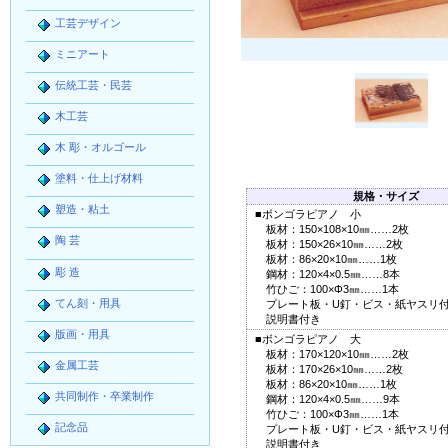
工芸デザイン
ミニアート
伝統工芸・民芸
木工芸
木 彫・オルゴール
塗料・仕上げ材料
規格・サイズ
塑造・粘土
■ボンゴラピアノ 小
板材：150×108×10㎜……2枚
陶 芸
板材：150×26×10㎜……2枚
板材：86×20×10㎜……1枚
彫 造
鋼材：120×4×0.5㎜……8本
竹ひご：100×Φ3㎜……1本
てん刻・用具
プレート板・U釘・ビス・紙ヤスリ
説明書付き
版画・用具
■ボンゴラピアノ 大
板材：170×120×10㎜……2枚
金属工芸
板材：170×26×10㎜……2枚
板材：86×20×10㎜……1枚
共同制作・卒業制作
鋼材：120×4×0.5㎜……9本
竹ひご：100×Φ3㎜……1本
記念品
プレート板・U釘・ビス・紙ヤスリ
説明書付き