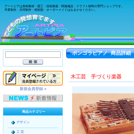
アートピアは美術教材・図工・技術家庭・関連備品・クラフト材料の専門ショップです。
卒業制作・共同制作・校歌額・オーダーメイドはおまかせください。
ボンゴラピアノ 商品詳細
木工芸 手づくり楽器
新規会員登録 »
商品カテゴリー
デザイン
工 芸