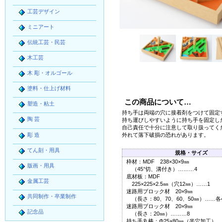
工芸デザイン
ミニアート
伝統工芸・民芸
木工芸
木 彫・オルゴール
塗料・仕上げ材料
この商品について…
塑造・粘土
持ち手は両端の穴に接着剤をつけて固定
陶 芸
持ち運びしやすいように持ち手を固定し
自己責任で十分に注意して取り扱ってく
彫 造
外れて落下破損の恐れがあります。
てん刻・用具
規格・サイズ
枠材：MDF 238×30×9㎜
版画・用具
（45°切、溝付き）………4
底材板：MDF
金属工芸
225×225×2.5㎜（穴12㎜）……1
迷路用ブロック材 20×9㎜
共同制作・卒業制作
（長さ：80、70、60、50㎜）……各
迷路用ブロック材 20×9㎜
記念品
（長さ：20㎜）………8
持ち手丸棒：Φ25×80㎜（半穴加工）…