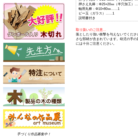
押さえ丸棒：Φ25×20㎜（半穴加工）…
軸用丸棒：Φ10×80㎜……1
ビー玉（ガラス）……1
説明書付き
取り扱いのご注意…
落としたり強い衝撃を与えないでくださ
さな部材が含まれています。幼児の手の
には十分ご注意ください。
手づくり作品募集中！