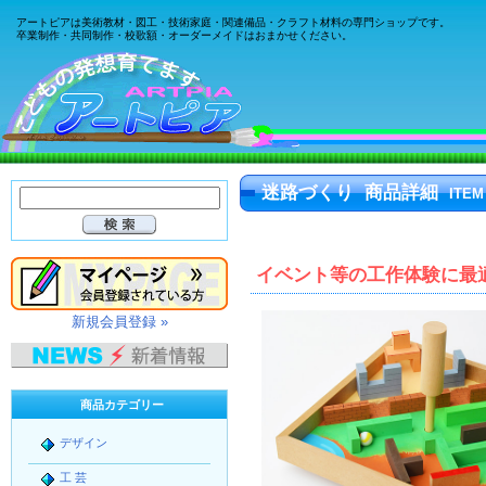
アートピアは美術教材・図工・技術家庭・関連備品・クラフト材料の専門ショップです。
卒業制作・共同制作・校歌額・オーダーメイドはおまかせください。
迷路づくり 商品詳細
ITEM
イベント等の工作体験に最
新規会員登録 »
商品カテゴリー
デザイン
工 芸