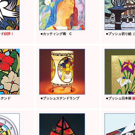
ンド
好評！
■
カッティング画 C
■
プッシュ切り絵（
ステンド
■
プッシュステンドランプ
■
プッシュ日本画