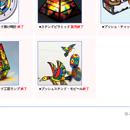
ンド掛け時計
終了
■
ステンドピラミッド
販売終了
■
プッシュ・ティッ
ンド工芸ランプ
終了
■
プッシュステンド・モビール
終了