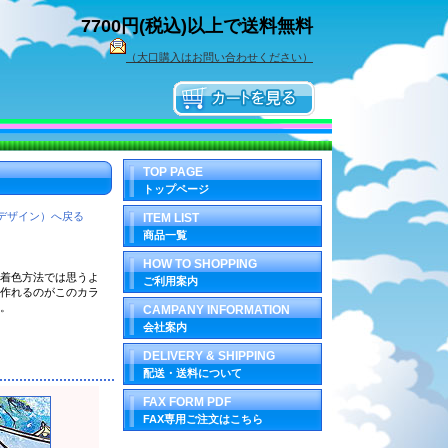
7700円(税込)以上で送料無料
（大口購入はお問い合わせください）
TOP PAGE
トップページ
デザイン）へ戻る
ITEM LIST
商品一覧
HOW TO SHOPPING
着色方法では思うよ
ご利用案内
作れるのがこのカラ
。
CAMPANY INFORMATION
会社案内
DELIVERY & SHIPPING
配送・送料について
FAX FORM PDF
FAX専用ご注文はこちら