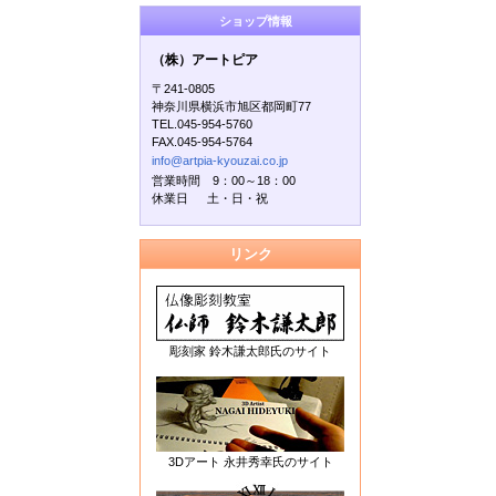
ショップ情報
（株）アートピア
〒241-0805
神奈川県横浜市旭区都岡町77
TEL.045-954-5760
FAX.045-954-5764
info@artpia-kyouzai.co.jp
営業時間 9：00～18：00
休業日 土・日・祝
リンク
彫刻家 鈴木謙太郎氏のサイト
3Dアート 永井秀幸氏のサイト