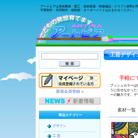
アートピアは美術教材・図工・技術家庭・関連備品・クラフト材料の
卒業制作・共同制作・校歌額・オーダーメイドはおまかせください。
工芸デザイ
手軽に
プッシュカラーは
うに出せなかった
新規会員登録 »
ーの魅力です。デ
素材一覧
商品カテゴリー
デザイン
工 芸