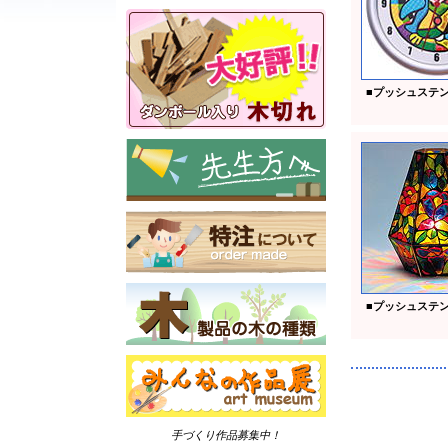
■
プッシュステ
■
プッシュステ
手づくり作品募集中！