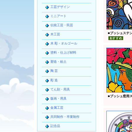
工芸デザイン
ミニアート
伝統工芸・民芸
■
プッシュステ
木工芸
木 彫・オルゴール
塗料・仕上げ材料
塑造・粘土
陶 芸
彫 造
てん刻・用具
■
プッシュ窓用
版画・用具
金属工芸
共同制作・卒業制作
記念品