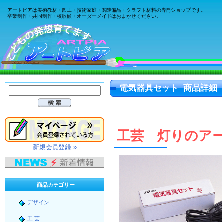
アートピアは美術教材・図工・技術家庭・関連備品・クラフト材料の専門ショップです。
卒業制作・共同制作・校歌額・オーダーメイドはおまかせください。
電気器具セット 商品詳細
工芸 灯りのア
新規会員登録 »
商品カテゴリー
デザイン
工 芸