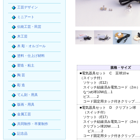
工芸デザイン
ミニアート
伝統工芸・民芸
木工芸
木 彫・オルゴール
塗料・仕上げ材料
塑造・粘土
規格・サイズ
■電気器具セット C 豆球10ｗ
陶 芸
（スイッチ付）
ソケット（E12）
彫 造
スイッチ結線済み電気コード（2ｍ）
なつめ球10W点…1
てん刻・用具
ビス……2
コード固定用タック付きクリップ…
版画・用具
■電気器具セット D クリプトン球
（スイッチ付）
金属工芸
ソケット（E17）
スイッチ結線済み電気コード（2ｍ）
共同制作・卒業制作
クリプトン球20W……1
ビス……2
記念品
コード固定用タック付きクリップ…