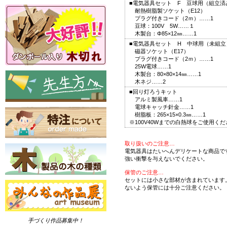
■電気器具セット F 豆球用（組立済
耐熱樹脂製ソケット（E12）
プラグ付きコード（2ｍ）……1
豆球：100V 5W……１
木製台：Φ85×12㎜……1
■電気器具セット H 中球用（未組立
磁器ソケット（E17）
プラグ付きコード（2ｍ）……1
25W電球……1
木製台：80×80×14㎜……1
木ネジ……2
■回り灯ろうキット
アルミ製風車……1
電球キャッチ針金……1
樹脂板：265×15×0.3㎜……1
※100V40Wまでの白熱球をご使用く
取り扱いのご注意…
電気器具はたいへんデリケートな商品で
強い衝撃を与えないでください。
保管のご注意…
セットには小さな部材が含まれています
ないよう保管には十分ご注意ください。
手づくり作品募集中！