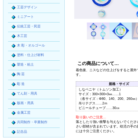
工芸デザイン
ミニアート
伝統工芸・民芸
木工芸
木 彫・オルゴール
塗料・仕上げ材料
この商品について…
塑造・粘土
着色後、ニスなどの仕上げをすると屋外
陶 芸
す。
彫 造
規格・サイズ
しなベニヤ（トムソン加工）
てん刻・用具
サイズ：300×300×3㎜……1
（各サイズ：Φ80、140、200、260㎜
版画・用具
吊りテグス……2ｍ
ビニールチューブ……30㎝
金属工芸
取り扱いのご注意…
落としたり強い衝撃を与えないでくださ
共同制作・卒業制作
さい部材が含まれています。幼児の手の
には十分ご注意ください。
記念品