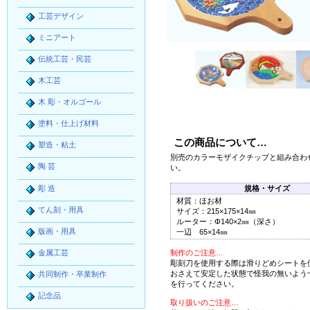
工芸デザイン
ミニアート
伝統工芸・民芸
木工芸
木 彫・オルゴール
塗料・仕上げ材料
この商品について…
塑造・粘土
別売のカラーモザイクチップと組み合わ
陶 芸
い。
彫 造
規格・サイズ
材質：ほお材
てん刻・用具
サイズ：215×175×14㎜
ルーター：Φ140×2㎜（深さ）
版画・用具
一辺 65×14㎜
金属工芸
制作のご注意…
彫刻刀を使用する際は滑りどめシートを
おさえて安定した状態で怪我の無いよう
共同制作・卒業制作
を行ってください。
記念品
取り扱いのご注意…