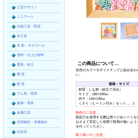
工芸デザイン
ミニアート
伝統工芸・民芸
木工芸
木 彫・オルゴール
塗料・仕上げ材料
この商品について…
塑造・粘土
別売のカラーモザイクチップと組み合わ
陶 芸
い。
彫 造
規格・サイズ
材質：しな材（組立て済み）
てん刻・用具
サイズ：180×180㎜
内寸：140×140㎜
版画・用具
くさり（ヒートン付き）セット……1
金属工芸
制作のご注意…
彫刻刀を使用する際は滑りどめシートを
おさえて安定した状態で怪我の無いよう
共同制作・卒業制作
を行ってください。
記念品
取り扱いのご注意…