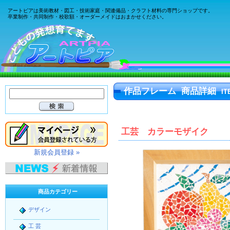
アートピアは美術教材・図工・技術家庭・関連備品・クラフト材料の専門ショップです。
卒業制作・共同制作・校歌額・オーダーメイドはおまかせください。
作品フレーム 商品詳細
IT
工芸 カラーモザイク
新規会員登録 »
商品カテゴリー
デザイン
工 芸