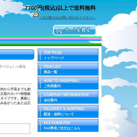
7700円(税込)以上で送料無料
（大口購入はお問い合わせください）
TOP PAGE
トップページ
ラージュ）へ戻る
ITEM LIST
商品一覧
HOW TO SHOPPING
ご利用案内
室内から宇宙までも創
は正面のカバー樹脂板
CAMPANY INFORMATION
くタイプです。裏板に
会社案内
組みあがったあとは正
DELIVERY & SHIPPING
配送・送料について
FAX FORM PDF
FAX専用ご注文はこちら