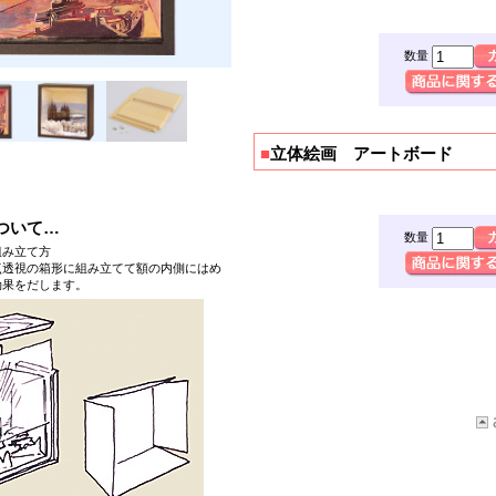
数量
■
立体絵画 アートボード
ついて…
数量
組み立て方
点透視の箱形に組み立てて額の内側にはめ
効果をだします。