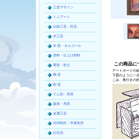
工芸デザイン
ミニアート
伝統工芸・民芸
木工芸
木 彫・オルゴール
塗料・仕上げ材料
この商品に
塑造・粘土
アートボードの
陶 芸
下図のように一
こみ、奥行きの
彫 造
てん刻・用具
版画・用具
金属工芸
共同制作・卒業制作
記念品