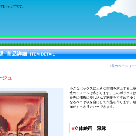
専門ショップです。
縁 商品詳細
ITEM DETAIL
«
前のページ（コ
ージュ
小さなボックスに大きな空間を演出する
…
造のイメージは広がります。このボックス
を先に側板に差し込んで制作をすすめてゆ
なるベニヤ板を台にして作品を作ります。
面がすっきりカバーできます。
■
立体絵画 深縁