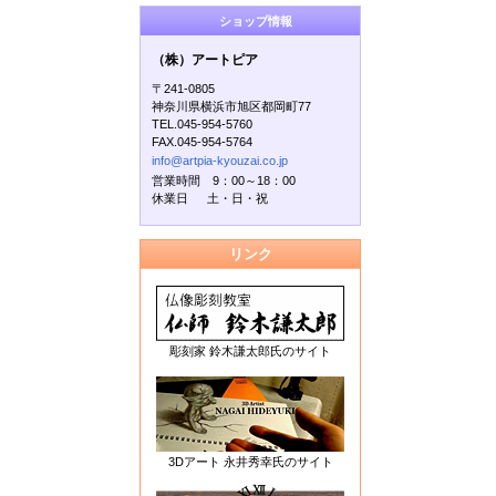
ショップ情報
（株）アートピア
〒241-0805
神奈川県横浜市旭区都岡町77
TEL.045-954-5760
FAX.045-954-5764
info@artpia-kyouzai.co.jp
営業時間 9：00～18：00
休業日 土・日・祝
リンク
彫刻家 鈴木謙太郎氏のサイト
3Dアート 永井秀幸氏のサイト