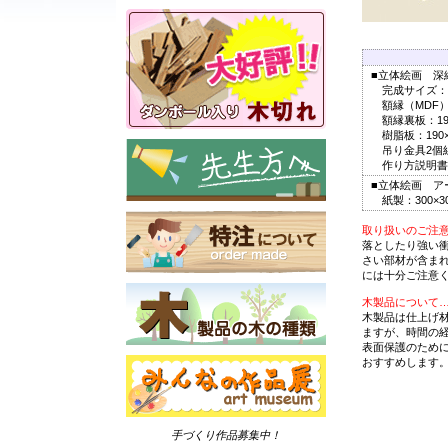
■立体絵画 深
完成サイズ：200
額縁（MDF）2
額縁裏板：190×
樹脂板：190×1
吊り金具2個
作り方説明書
■立体絵画 ア
紙製：300×30
取り扱いのご注
落としたり強い
さい部材が含ま
には十分ご注意
木製品について
木製品は仕上げ
ますが、時間の
表面保護のため
おすすめします
手づくり作品募集中！