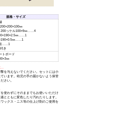
規格・サイズ
縁
×200×100㎜
00っケル100×9㎜……4
190×2.5㎜……1
90×0.5㎜……1
組……1
付き
ートボード
0×3㎜
意…
衝撃を与えないでください。セットには小
れています。幼児の手の届かないよう保管
ください。
…
材を使わずにそのままでもお使いいただけ
経過とともに変色したり汚れたりします。
にワックス・ニス等の仕上げ剤のご使用を
。