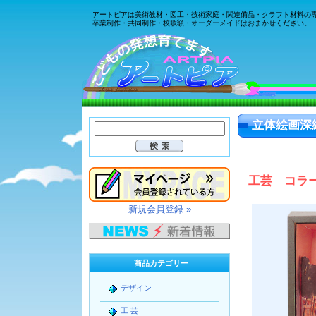
アートピアは美術教材・図工・技術家庭・関連備品・クラフト材料の
卒業制作・共同制作・校歌額・オーダーメイドはおまかせください。
立体絵画深
工芸 コラ
新規会員登録 »
商品カテゴリー
デザイン
工 芸