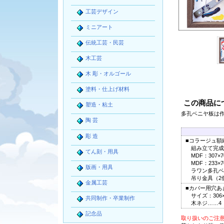
工芸デザイン
ミニアート
伝統工芸・民芸
木工芸
木 彫・オルゴール
塗料・仕上げ材料
この商品に
塑造・粘土
多孔ベニヤ板は
陶 芸
彫 造
■コラージュ額
組み立て完成サイ
てん刻・用具
MDF：307×7
MDF：233×7
版画・用具
ラワン多孔ベニヤ
吊り金具（2
金属工芸
■カバー用穴あ
サイズ：306×2
共同制作・卒業制作
木ネジ……4
記念品
取り扱いのご注