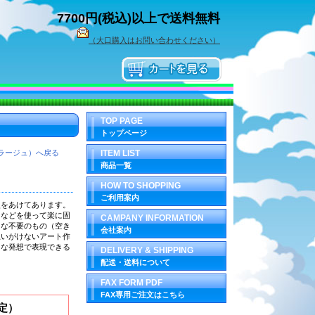
7700円(税込)以上で送料無料
（大口購入はお問い合わせください）
TOP PAGE
トップページ
ラージュ）へ戻る
ITEM LIST
商品一覧
HOW TO SHOPPING
ご利用案内
穴をあけてあります。
ーなどを使って楽に固
CAMPANY INFORMATION
ろな不要のもの（空き
会社案内
思いがけないアート作
由な発想で表現できる
DELIVERY & SHIPPING
配送・送料について
FAX FORM PDF
FAX専用ご注文はこちら
定）