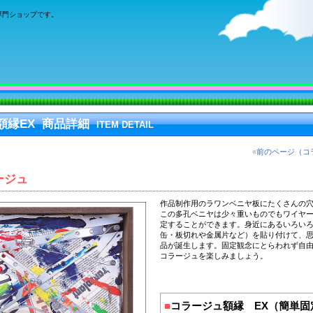
専門ショップです。
額縁EX 商品詳細
ITEM DETAIL
«
前のページ（コ
ージュ
作品制作用のラワンベニヤ板にたくさんの
この多孔ベニヤは少々重いものでもワイヤ
定することができます。身近にあるいろい
缶・板切れや金属片など）を貼り付けて、
品が誕生します。固定観念にとらわれず自
コラージュを楽しみましょう。
■
コラージュ額縁 EX（簡単固