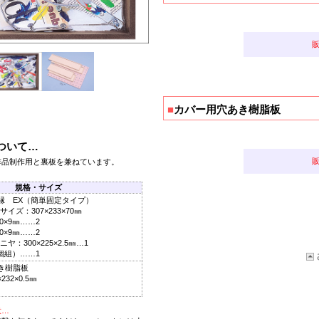
■
カバー用穴あき樹脂板
ついて…
作品制作用と裏板を兼ねています。
規格・サイズ
縁 EX（簡単固定タイプ）
ズ：307×233×70㎜
0×9㎜……2
0×9㎜……2
：300×225×2.5㎜…1
個組）……1
き樹脂板
32×0.5㎜
意…