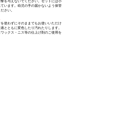
衝撃を与えないでください。セットには小
れています。幼児の手の届かないよう保管
ください。
…
材を使わずにそのままでもお使いいただけ
経過とともに変色したり汚れたりします。
にワックス・ニス等の仕上げ剤のご使用を
。