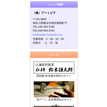
ショップ情報
（株）アートピア
〒241-0805
神奈川県横浜市旭区都岡町77
TEL.045-954-5760
FAX.045-954-5764
info@artpia-kyouzai.co.jp
営業時間 9：00～18：00
休業日 土・日・祝
リンク
彫刻家 鈴木謙太郎氏のサイト
3Dアート 永井秀幸氏のサイト