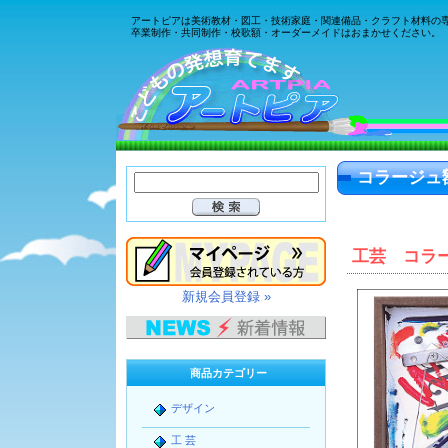
アートピアは美術教材・図工・技術家庭・関連備品・クラフト材料の
卒業制作・共同制作・校歌額・オーダーメイドはおまかせください。
コラージュ
工芸 コラ
新規会員登録 »
商品カテゴリー
デザイン
工 芸