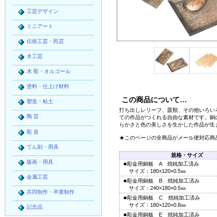
工芸デザイン
ミニアート
伝統工芸・民芸
木工芸
木 彫・オルゴール
塗料・仕上げ材料
この商品について…
塑造・粘土
打ち出しレリーフ
、皿類、その他いろい
陶 芸
ての作品がつくれる自由な素材です。銅
らかさと色の美しさを生かした作品が生
彫 造
★このページの全商品がメール便対応商
てん刻・用具
規格・サイズ
版画・用具
■彫金用銅板 A 焼純加工済み
サイズ：180×120×0.5㎜
金属工芸
■彫金用銅板 B 焼純加工済み
サイズ：240×180×0.5㎜
共同制作・卒業制作
■彫金用銅板 C 焼純加工済み
サイズ：180×120×0.8㎜
記念品
■彫金用銅板 E 焼純加工済み