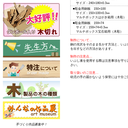
サイズ：240×180×0.3㎜
■彫金用銅板 150×100
サイズ：150×100×0.3㎜
マルチボックスはがき箱用（木彫）
■彫金用銅板 159×74
サイズ：159×74×0.3㎜
マルチボックス宝石箱用（木彫）
制作について…
銅の光沢をそのまま生かす方法と、いぶ
を出すなどの方法があります。
制作の注意点…
いぶし液を使用する際は注意事項を守り
さい。
取り扱いのご注意…
幼児の手の届かないよう保管には十分ご
手づくり作品募集中！