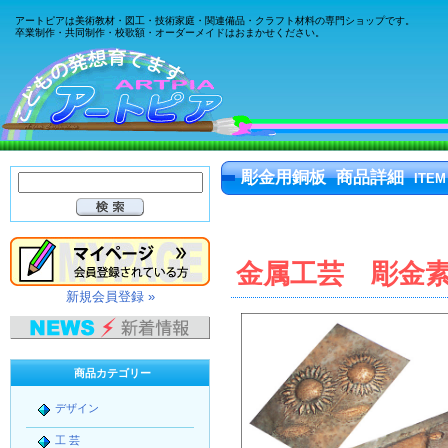
アートピアは美術教材・図工・技術家庭・関連備品・クラフト材料の専門ショップです。
卒業制作・共同制作・校歌額・オーダーメイドはおまかせください。
彫金用銅板 商品詳細
ITEM
金属工芸 彫金
新規会員登録 »
商品カテゴリー
デザイン
工 芸