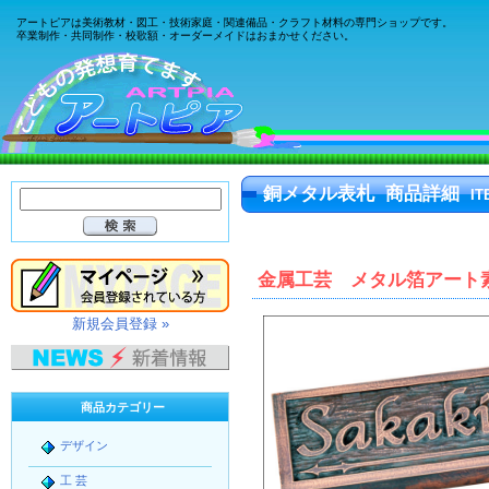
アートピアは美術教材・図工・技術家庭・関連備品・クラフト材料の専門ショップです。
卒業制作・共同制作・校歌額・オーダーメイドはおまかせください。
銅メタル表札 商品詳細
IT
金属工芸 メタル箔アート
新規会員登録 »
商品カテゴリー
デザイン
工 芸