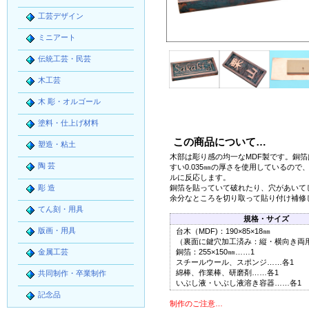
工芸デザイン
ミニアート
伝統工芸・民芸
木工芸
木 彫・オルゴール
塗料・仕上げ材料
この商品について…
塑造・粘土
木部は彫り感の均一なMDF製です。銅
陶 芸
すい0.035㎜の厚さを使用しているので
ルに反応します。
彫 造
銅箔を貼っていて破れたり、穴があいて
余分なところを切り取って貼り付け補修
てん刻・用具
規格・サイズ
版画・用具
台木（MDF)：190×85×18㎜
（裏面に鍵穴加工済み：縦・横向き両
金属工芸
銅箔：255×150㎜……1
スチールウール、スポンジ……各1
綿棒、作業棒、研磨剤……各1
共同制作・卒業制作
いぶし液・いぶし液溶き容器……各1
記念品
制作のご注意…