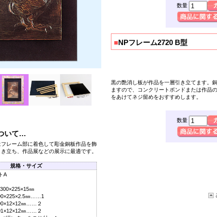
数量
■
NPフレーム2720 B型
黒の艶消し板が作品を一層引き立てます。
ますので、コンクリートボンドまたは作品
をあけてネジ留めをおすすめします。
数量
ついて…
はフレーム部に着色して彫金銅板作品を飾
引き立ち、作品展などの展示に最適です。
規格・サイズ
トA
0×225×15㎜
225×2.5㎜……1
×12×12㎜……２
×12×12㎜……２