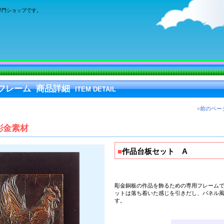
専門ショップです。
フレーム 商品詳細
ITEM DETAIL
«
前のペー
彫金素材
■
作品台板セット A
彫金銅板の作品を飾るための専用フレーム
ットは落ち着いた感じを引きだし、パネル
す。