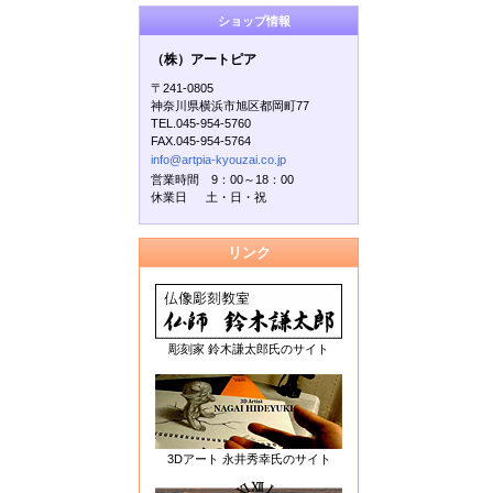
ショップ情報
（株）アートピア
〒241-0805
神奈川県横浜市旭区都岡町77
TEL.045-954-5760
FAX.045-954-5764
info@artpia-kyouzai.co.jp
営業時間 9：00～18：00
休業日 土・日・祝
リンク
彫刻家 鈴木謙太郎氏のサイト
3Dアート 永井秀幸氏のサイト