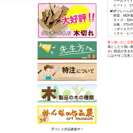
ウールマット
ヒートン・ひ
■NPフレーム27
材質：MDF
サイズ：320×
台板：270×2
（ポリエステ
くさり・ヒー
取り扱いのご注
落としたり強い
さい部品が含ま
には十分ご注意
手づくり作品募集中！