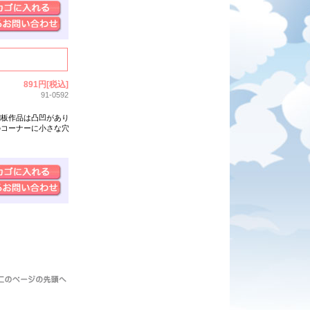
891円[税込]
91-0592
銅板作品は凸凹があり
のコーナーに小さな穴