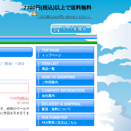
7700円(税込)以上で送料無料
（大口購入はお問い合わせください）
TOP PAGE
トップページ
ジ（彫金）へ戻る
ITEM LIST
商品一覧
HOW TO SHOPPING
ご利用案内
CAMPANY INFORMATION
会社案内
770円[税込]
97-0976
DELIVERY & SHIPPING
です。紺色のウールマ
配送・送料について
風に作品を引き立てま
FAX FORM PDF
FAX専用ご注文はこちら