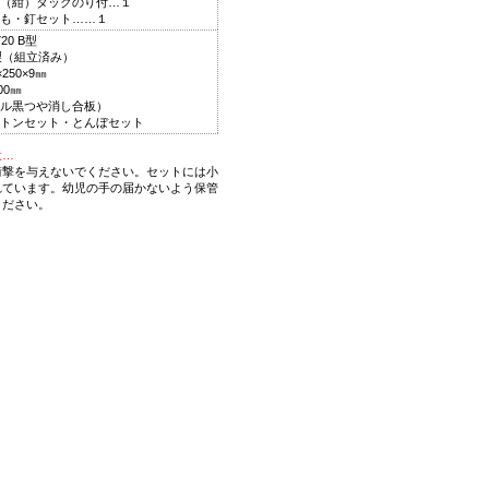
（紺）タックのり付…１
も・釘セット……１
20 B型
製（組立済み）
250×9㎜
00㎜
ル黒つや消し合板）
トンセット・とんぼセット
意…
衝撃を与えないでください。セットには小
れています。幼児の手の届かないよう保管
ください。