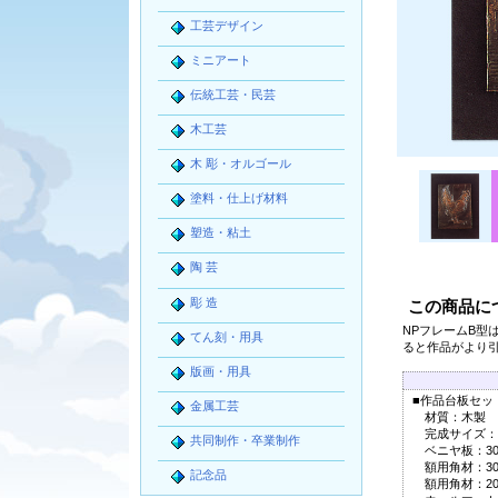
工芸デザイン
ミニアート
伝統工芸・民芸
木工芸
木 彫・オルゴール
塗料・仕上げ材料
塑造・粘土
陶 芸
彫 造
この商品に
NPフレームB型
てん刻・用具
ると作品がより
版画・用具
■作品台板セッ
金属工芸
材質：木製
完成サイズ：30
共同制作・卒業制作
ベニヤ板：300×
額用角材：300
記念品
額用角材：201