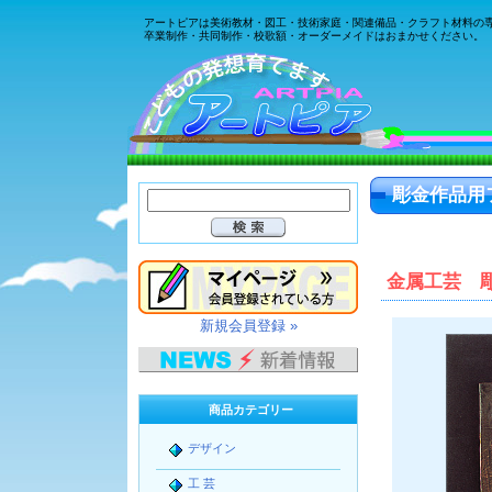
アートピアは美術教材・図工・技術家庭・関連備品・クラフト材料の
卒業制作・共同制作・校歌額・オーダーメイドはおまかせください。
彫金作品用
金属工芸 
新規会員登録 »
商品カテゴリー
デザイン
工 芸