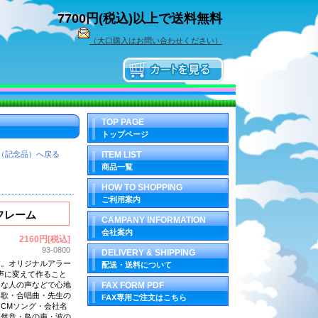
7700円(税込)以上で送料無料
（大口購入はお問い合わせください）
TOP PAGE
トップページ
（記念品）へ戻る
ITEM LIST
商品一覧
HOW TO SHOPPING
ご利用案内
フレーム
CAMPANY INFORMATION
会社案内
2160円[税込]
93-0800
DELIVERY & SHIPPING
す
。オリジナルアラー
配送・送料について
音声に変えて作ること
きな人の声などで心地
FAX FORM PDF
部歌・合唱曲・先生の
FAX専用ご注文はこちら
CMソング・会社名
自然音・鳥の声・波の