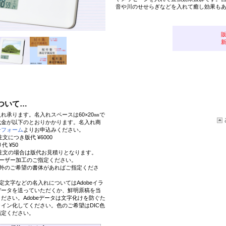
音や川のせせらぎなどを入れて癒し効果も
ついて…
れ承ります。名入れスペースは60×20㎜で
代金が以下のとおりかかります。名入れ商
せフォーム
よりお申込みください。
注文につき版代 ¥6000
代 ¥50
ご注文の場合は版代お見積りとなります。
レーザー加工のご指定ください。
以外のご希望の書体があればご指定くださ
定文字などの名入れについてはAdobeイラ
データを送っていただくか、鮮明原稿を当
ださい。Adobeデータは文字化けを防ぐた
イン化してください。色のご希望はDIC色
指定ください。