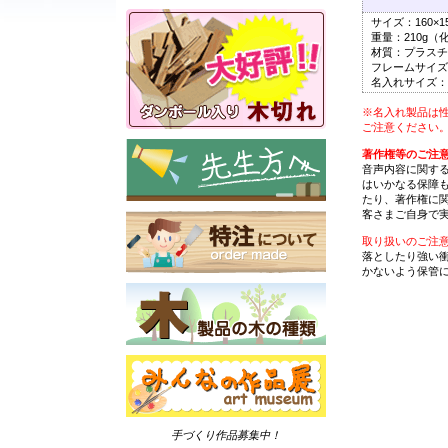
サイズ：160×15
重量：210g（
材質：プラスチ
フレームサイズ：
名入れサイズ：6
※名入れ製品は
ご注意ください
著作権等のご注
音声内容に関す
はいかなる保障
たり、著作権に
客さまご自身で
取り扱いのご注
落としたり強い
かないよう保管
手づくり作品募集中！