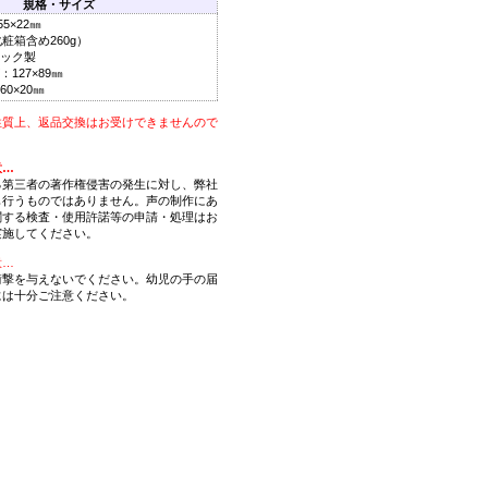
規格・サイズ
5×22㎜
化粧箱含め260g）
ック製
127×89㎜
0×20㎜
性質上、返品交換はお受けできませんので
。
意…
る第三者の著作権侵害の発生に対し、弊社
も行うものではありません。声の制作にあ
関する検査・使用許諾等の申請・処理はお
実施してください。
意…
衝撃を与えないでください。幼児の手の届
には十分ご注意ください。