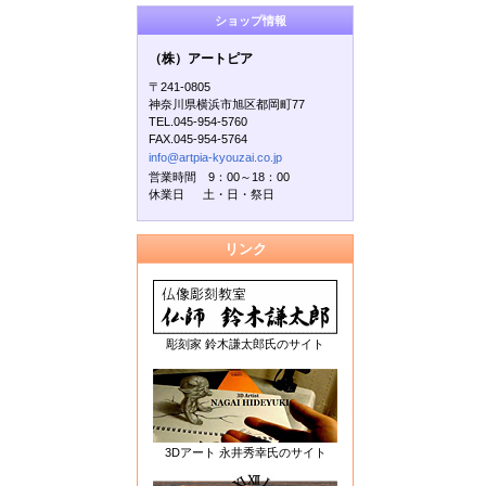
ショップ情報
（株）アートピア
〒241-0805
神奈川県横浜市旭区都岡町77
TEL.045-954-5760
FAX.045-954-5764
info@artpia-kyouzai.co.jp
営業時間 9：00～18：00
休業日 土・日・祭日
リンク
彫刻家 鈴木謙太郎氏のサイト
3Dアート 永井秀幸氏のサイト