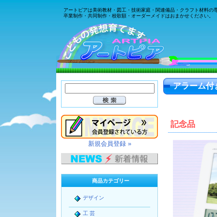
アートピアは美術教材・図工・技術家庭・関連備品・クラフト材料の
卒業制作・共同制作・校歌額・オーダーメイドはおまかせください。
アラーム付
記念品
新規会員登録 »
商品カテゴリー
デザイン
工 芸