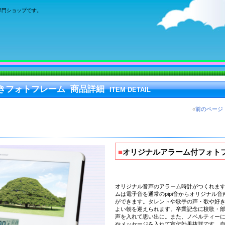
専門ショップです。
きフォトフレーム 商品詳細
ITEM DETAIL
«
前のページ
■
オリジナルアラーム付フォト
オリジナル音声のアラーム時計がつくれま
ムは電子音を通常のpipi音からオリジナル
ができます。タレントや歌手の声・歌や好
よい朝を迎えられます。卒業記念に校歌・
声を入れて思い出に。また、
ノベルティーに
やメッセージを入れて宣伝効果抜群
です。