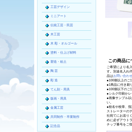
工芸デザイン
ミニアート
伝統工芸・民芸
木工芸
木 彫・オルゴール
塗料・仕上げ材料
この商品に
塑造・粘土
ご希望により名入
陶 芸
す。別途名入れ
品は
お問い合わ
彫 造
●100個以上のご
●1商品に付き刷り
●100個以下の
てん刻・用具
●シルク印刷か
●画像サンプル
版画・用具
い。
●校名や校章、指
金属工芸
ストレーターの
社宛てにお送りく
共同制作・卒業制作
めに必ずアウトラ
チップ番号をご
記念品