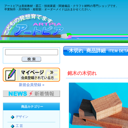
アートピアは美術教材・図工・技術家庭・関連備品・クラフト材料の専門ショップです。
卒業制作・共同制作・校歌額・オーダーメイドはおまかせください。
木切れ 商品詳細
ITEM DETA
銘木の木切れ
新規会員登録 »
商品カテゴリー
デザイン
工 芸