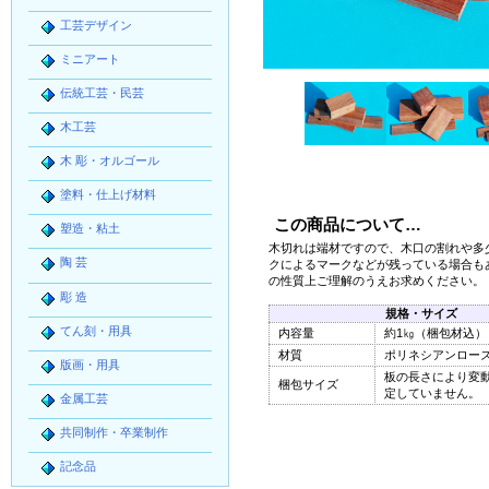
工芸デザイン
ミニアート
伝統工芸・民芸
木工芸
木 彫・オルゴール
塗料・仕上げ材料
この商品について…
塑造・粘土
木切れは端材ですので、木口の割れや多
陶 芸
クによるマークなどが残っている場合も
の性質上ご理解のうえお求めください。
彫 造
規格・サイズ
てん刻・用具
内容量
約1㎏（梱包材込）
材質
ポリネシアンロー
版画・用具
板の長さにより変
梱包サイズ
定していません。
金属工芸
共同制作・卒業制作
記念品