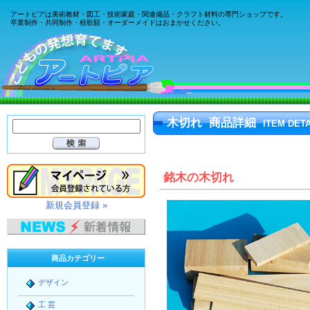
アートピアは美術教材・図工・技術家庭・関連備品・クラフト材料の専門ショップです。
卒業制作・共同制作・校歌額・オーダーメイドはおまかせください。
木切れ 商品詳細
ITEM DETA
銘木の木切れ
新規会員登録 »
商品カテゴリー
デザイン
工 芸