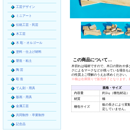
工芸デザイン
ミニアート
伝統工芸・民芸
木工芸
木 彫・オルゴール
塗料・仕上げ材料
この商品について…
塑造・粘土
木切れは端材ですので、木口の割れや多
陶 芸
クによるマークなどが残っている場合も
の性質上ご理解のうえお求めください。
彫 造
※楠は在庫限りで販売終了となります。
規格・サイズ
てん刻・用具
内容量
約1㎏（梱包材込）
版画・用具
材質
楠
板の長さにより変
金属工芸
梱包サイズ
定していません。
共同制作・卒業制作
記念品