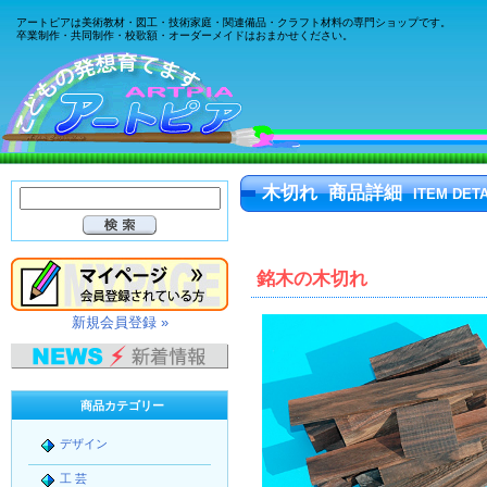
アートピアは美術教材・図工・技術家庭・関連備品・クラフト材料の専門ショップです。
卒業制作・共同制作・校歌額・オーダーメイドはおまかせください。
木切れ 商品詳細
ITEM DETA
銘木の木切れ
新規会員登録 »
商品カテゴリー
デザイン
工 芸