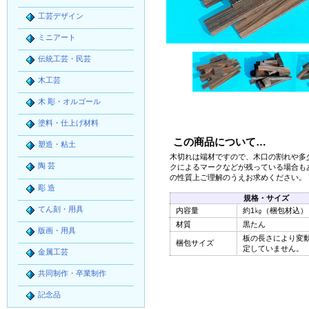
工芸デザイン
ミニアート
伝統工芸・民芸
木工芸
木 彫・オルゴール
塗料・仕上げ材料
この商品について…
塑造・粘土
木切れは端材ですので、木口の割れや多
陶 芸
クによるマークなどが残っている場合も
の性質上ご理解のうえお求めください。
彫 造
規格・サイズ
てん刻・用具
内容量
約1㎏（梱包材込）
材質
黒たん
版画・用具
板の長さにより変
梱包サイズ
定していません。
金属工芸
共同制作・卒業制作
記念品