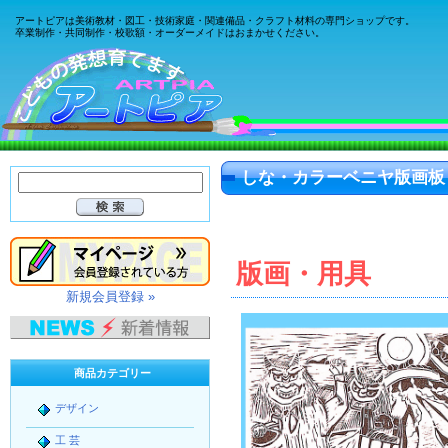
アートピアは美術教材・図工・技術家庭・関連備品・クラフト材料の専門ショップです。
卒業制作・共同制作・校歌額・オーダーメイドはおまかせください。
しな・カラーベニヤ版画板
版画・用具
新規会員登録 »
商品カテゴリー
デザイン
工 芸