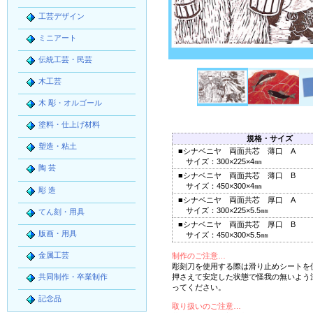
工芸デザイン
ミニアート
伝統工芸・民芸
木工芸
木 彫・オルゴール
塗料・仕上げ材料
規格・サイズ
塑造・粘土
■シナベニヤ 両面共芯 薄口 A
サイズ：300×225×4㎜
陶 芸
■シナベニヤ 両面共芯 薄口 B
サイズ：450×300×4㎜
彫 造
■シナベニヤ 両面共芯 厚口 A
サイズ：300×225×5.5㎜
てん刻・用具
■シナベニヤ 両面共芯 厚口 B
版画・用具
サイズ：450×300×5.5㎜
金属工芸
制作のご注意…
彫刻刀を使用する際は滑り止めシートを
共同制作・卒業制作
押さえて安定した状態で怪我の無いよう
ってください。
記念品
取り扱いのご注意…