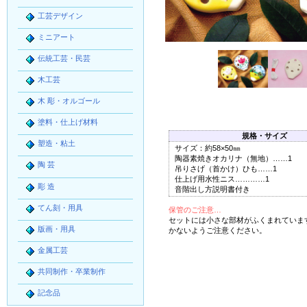
工芸デザイン
ミニアート
伝統工芸・民芸
木工芸
木 彫・オルゴール
塗料・仕上げ材料
規格・サイズ
塑造・粘土
サイズ：約58×50㎜
陶器素焼きオカリナ（無地）……1
陶 芸
吊りさげ（首かけ）ひも……1
仕上げ用水性ニス…………1
彫 造
音階出し方説明書付き
てん刻・用具
保管のご注意…
セットには小さな部材がふくまれていま
版画・用具
かないようご注意ください。
金属工芸
共同制作・卒業制作
記念品