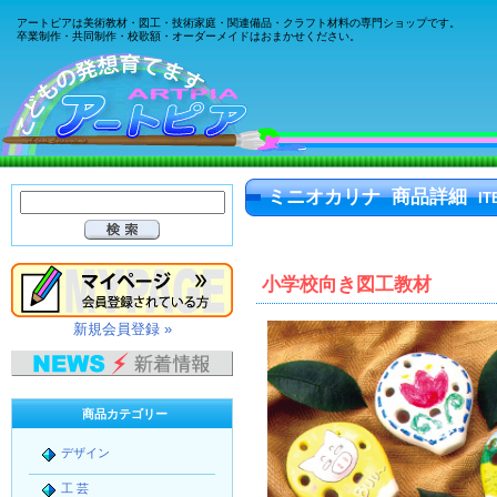
アートピアは美術教材・図工・技術家庭・関連備品・クラフト材料の専門ショップです。
卒業制作・共同制作・校歌額・オーダーメイドはおまかせください。
ミニオカリナ 商品詳細
IT
小学校向き図工教材
新規会員登録 »
商品カテゴリー
デザイン
工 芸