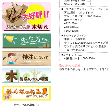
30㎜（一辺）×70……1
30㎜（一辺）×40……1
■トリプルアクション・フォトフレー
再生紙製 スタンド付き
フレームサイズ：190×150×7㎜
ポケットサイズ
●125×85㎜
●130×105㎜
●160×110㎜
■ミルパックファイル
牛乳パック再生紙
サイズ：310×235×30㎜（A4サイズ
ワンタッチ式ポリプロピレン製金具
（取り付け済み）
■コートフィルム
弱粘着シート：500×330㎜
取り扱いのご注意…
幼児の手の届かないよう保管には十分ご
手づくり作品募集中！