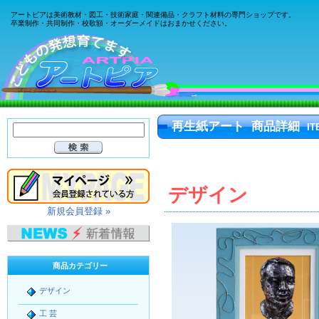
アートピアは美術教材・図工・技術家庭・関連備品・クラフト材料の専門ショップです。
卒業制作・共同制作・校歌額・オーダーメイドはおまかせください。
再生紙アート 商品詳細
IT
デザイン
新規会員登録 »
商品カテゴリー
デザイン
工 芸