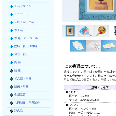
工芸デザイン
ミニアート
伝統工芸・民芸
木工芸
木 彫・オルゴール
塗料・仕上げ材料
塑造・粘土
陶 芸
この商品について…
彫 造
環境にやさしい再生紙を使用した素材
で
リーム色がかっています。組み立てはセ
てん刻・用具
用して輪ゴムで固定すると、手際よく仕
版画・用具
規格・サイズ
■うちわ
金属工芸
再生紙 10枚組
サイズ：320×230×0.5㎜
共同制作・卒業制作
■ペン立て
再生紙 ペン立て3組
記念品
30㎜（一辺）×100……1