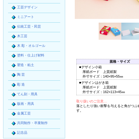
工芸デザイン
ミニアート
伝統工芸・民芸
木工芸
木 彫・オルゴール
塗料・仕上げ材料
規格・サイズ
塑造・粘土
■デザイン小箱
厚紙ボード 上質紙製
陶 芸
外寸サイズ：140×95×55㎜
■デザインはがき箱
彫 造
厚紙ボード 上質紙製
外寸サイズ：162×113×45㎜
てん刻・用具
取り扱いのご注意…
版画・用具
落としたり強い衝撃を与えると角がつぶ
す。
金属工芸
共同制作・卒業制作
記念品