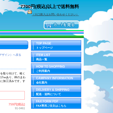
7700円(税込)以上で送料無料
（大口購入はお問い合わせください）
TOP PAGE
トップページ
デザイン）へ戻る
ITEM LIST
商品一覧
HOW TO SHOPPING
ご利用案内
枠を取り付けて、
軽く
17㎜あり、枠のまわ
CAMPANY INFORMATION
いに加工済みです。す
会社案内
DELIVERY & SHIPPING
配送・送料について
FAX FORM PDF
759円[税込]
FAX専用ご注文はこちら
91-0461