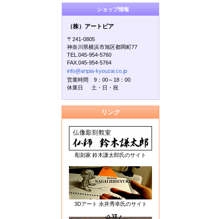
ショップ情報
（株）アートピア
〒241-0805
神奈川県横浜市旭区都岡町77
TEL.045-954-5760
FAX.045-954-5764
info@artpia-kyouzai.co.jp
営業時間 9：00～18：00
休業日 土・日・祝
リンク
彫刻家 鈴木謙太郎氏のサイト
3Dアート 永井秀幸氏のサイト