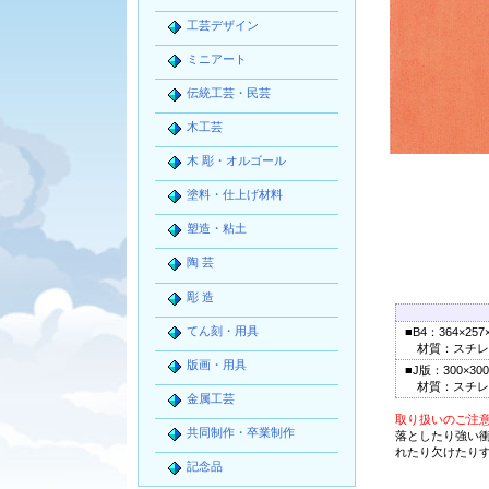
工芸デザイン
ミニアート
伝統工芸・民芸
木工芸
木 彫・オルゴール
塗料・仕上げ材料
塑造・粘土
陶 芸
彫 造
てん刻・用具
■B4：364×257
材質：スチレ
版画・用具
■J版：300×30
材質：スチレ
金属工芸
取り扱いのご注
共同制作・卒業制作
落としたり強い
れたり欠けたり
記念品