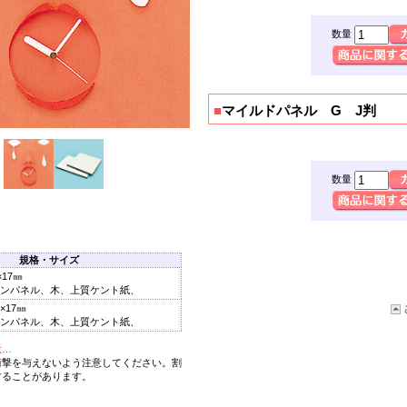
数量
■
マイルドパネル G J判
数量
規格・サイズ
×17㎜
ンパネル、木、上質ケント紙、
0×17㎜
ンパネル、木、上質ケント紙、
意…
衝撃を与えないよう注意してください。割
することがあります。