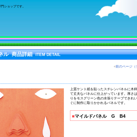
専門ショップです。
ネル 商品詳細
ITEM DETAIL
«
前のページ（
上質ケント紙を貼ったスチレンパネル
に木
て丈夫なパネル
に仕上がっています。厚さは
りをモスグリーン色の水張りテープできれ
ぐに制作に取りかかれるパネルです。
■
マイルドパネル G B4