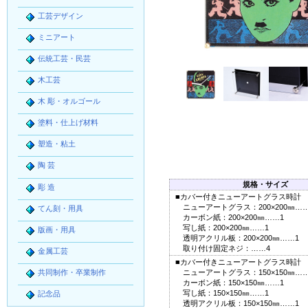
工芸デザイン
ミニアート
伝統工芸・民芸
木工芸
木 彫・オルゴール
塗料・仕上げ材料
塑造・粘土
陶 芸
規格・サイズ
彫 造
■カバー付きニューアートグラス時計
ニューアートグラス：200×200㎜……
てん刻・用具
カーボン紙：200×200㎜……1
写し紙：200×200㎜……1
版画・用具
透明アクリル板：200×200㎜……1
取り付け固定ネジ：……4
金属工芸
■カバー付きニューアートグラス時計
共同制作・卒業制作
ニューアートグラス：150×150㎜……
カーボン紙：150×150㎜……1
写し紙：150×150㎜……1
記念品
透明アクリル板：150×150㎜……1