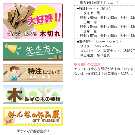
取り付け固定ネジ：……4
■時計針セット（輸入）
・ダイヤ 黒
時針：60㎜ 分針：83㎜ 秒針：82
・三角 赤
時針：54㎜ 分針：80㎜ 秒針：82
・唐草 金
時針：57㎜ 分針：80㎜ 秒針：82
■電子時計 ショートシャフト
サイズ：55×55×15㎜
ゴムパッキン、固定ナット、紙製文
単三電池、吊り金具
取り扱いのご注意…
セットには小さな部品が含まれています
ないよう保管には十分ご注意ください。
手づくり作品募集中！