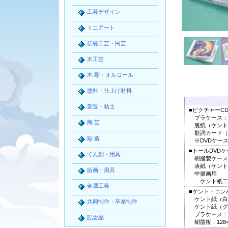
工芸デザイン
ミニアート
伝統工芸・民芸
木工芸
木 彫・オルゴール
塗料・仕上げ材料
塑造・粘土
■ピクチャーC
プラケース：14
陶 芸
裏紙（ケント紙）
歌詞カード（ケ
彫 造
※DVDケー
■トールDVDケ
てん刻・用具
樹脂製ケース：1
表紙（ケント紙）
版画・用具
中描画用
ケント紙二つ折
金属工芸
■ケント・コン
ケント紙（白）：
共同制作・卒業制作
ケント紙（グレ
プラケース：13
記念品
樹脂板：128×1