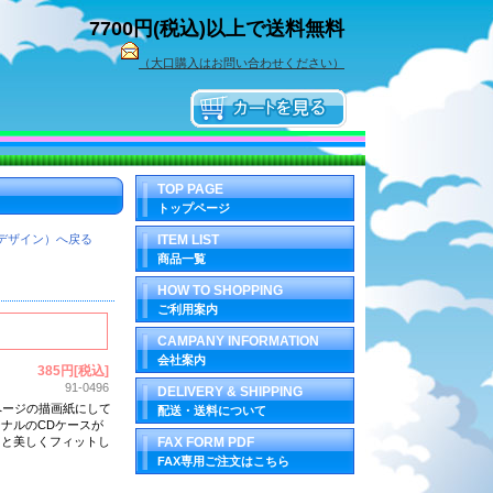
7700円(税込)以上で送料無料
（大口購入はお問い合わせください）
TOP PAGE
トップページ
デザイン）へ戻る
ITEM LIST
商品一覧
HOW TO SHOPPING
ご利用案内
CAMPANY INFORMATION
会社案内
385円[税込]
91-0496
DELIVERY & SHIPPING
ページの描画紙にして
配送・送料について
ナルのCDケースが
ると美しくフィットし
FAX FORM PDF
FAX専用ご注文はこちら