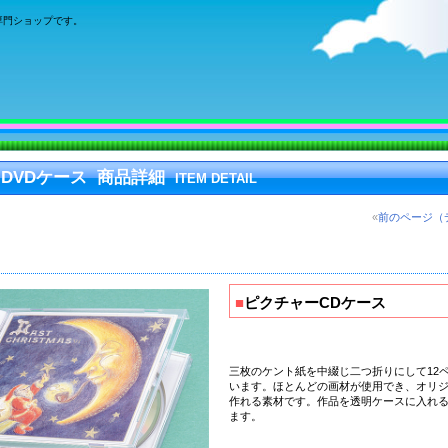
専門ショップです。
DVDケース 商品詳細
ITEM DETAIL
«
前のページ（
■
ピクチャーCDケース
三枚のケント紙を中綴じ二つ折りにして12
います。ほとんどの画材が使用でき、
オリジ
作れる素材
です。作品を透明ケースに入れ
ます。