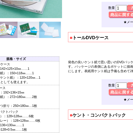
数量
★メ
■
トールDVDケース
規格・サイズ
発色の良いケント紙で思い思いの
DVDパッ
Dケース
す
。パッケージの表側にあるポケットに描
2×125×10㎜……1
にします。表紙用ケント紙は予備も含めて2
：150×118㎜……1
ント紙）：120×120㎜…1
スとしても使えます。
数量
ース
92×136×15㎜
：272×180㎜……2枚
★メ
り：250×180㎜…1枚
パクトパック
■
ケント・コンパクトパック
128×128㎜……6枚
ー）：128×128㎜……6枚
6×130㎜……1
28×0.5㎜……1枚