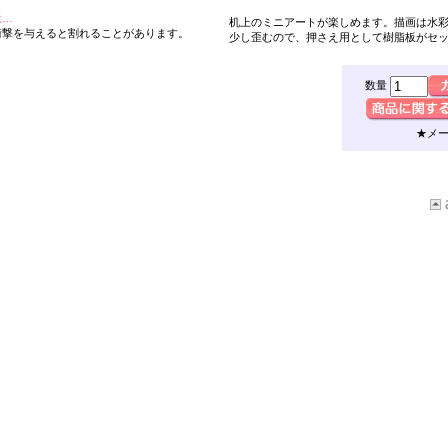
意…
机上のミニアート
が楽しめます。描画は水
衝撃を与えると割れることがあります。
少し歪むので、押さえ用として樹脂板がセ
数量
★メ