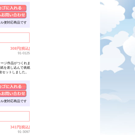
ール便対応商品です
308円[税込]
91-0125
ケージ作品がつくれま
画紙を差し込んで表紙
枚セットしました。
ール便対応商品です
341円[税込]
91-3097