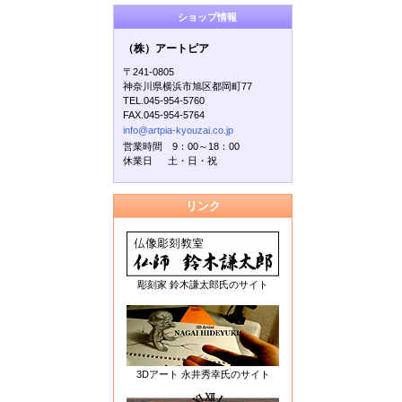
ショップ情報
（株）アートピア
〒241-0805
神奈川県横浜市旭区都岡町77
TEL.045-954-5760
FAX.045-954-5764
info@artpia-kyouzai.co.jp
営業時間 9：00～18：00
休業日 土・日・祝
リンク
彫刻家 鈴木謙太郎氏のサイト
3Dアート 永井秀幸氏のサイト