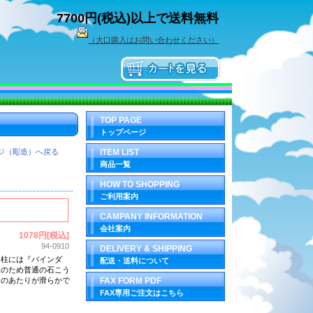
7700円(税込)以上で送料無料
（大口購入はお問い合わせください）
TOP PAGE
トップページ
ジ（彫造）へ戻る
ITEM LIST
商品一覧
HOW TO SHOPPING
ご利用案内
CAMPANY INFORMATION
会社案内
1078円[税込]
94-0910
DELIVERY & SHIPPING
う柱には『バインダ
配送・送料について
そのため普通の石こう
刃のあたりが滑らかで
FAX FORM PDF
FAX専用ご注文はこちら