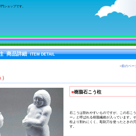
専門ショップです。
柱 商品詳細
ITEM DETAIL
«
前のペー
う）
■
樹脂石こう柱
石こうは割れやすいものですが、この石こ
ー』と呼ばれる
樹脂繊維が入っています
。
柱より割れにくく、彫刻刀を使ったときの
す。