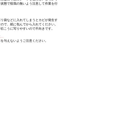
た状態で怪我の無いよう注意して作業を行
ポリ袋などに入れてしまうとカビが発生す
すので、紙に包んでから入れてください。
が石こうに写りやすいので不向きです。
意…
撃を与えないようご注意ください。