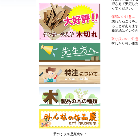
押さえて安定し
ってください。
保管のご注意…
濡れた石こうを
ることがありま
新聞紙はインク
取り扱いのご注
落したり強い衝
手づくり作品募集中！