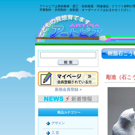
アートピアは美術教材・図工・技術家庭・関連備品・クラフト材料の
卒業制作・共同制作・校歌額・オーダーメイドはおまかせください。
樹脂石こう
彫造（石こ
新規会員登録 »
商品カテゴリー
デザイン
工 芸