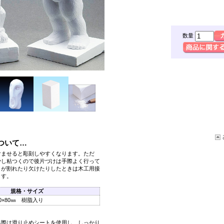
数量
ついて…
含ませると彫刻しやすくなります。ただ
少し粘つくので後片づけは手際よく行って
うが割れたり欠けたりしたときは木工用接
ます。
規格・サイズ
80×80㎜ 樹脂入り
る際は滑り止めシートを使用し、しっかり