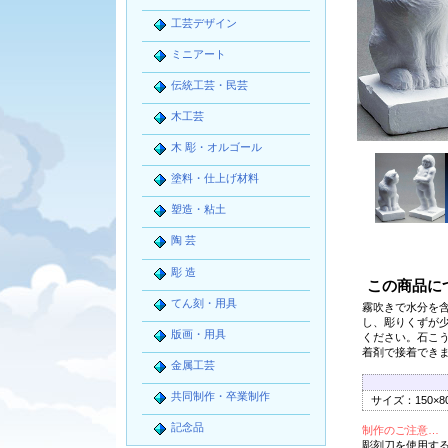
工芸デザイン
ミニアート
伝統工芸・民芸
木工芸
木 彫・オルゴール
塗料・仕上げ材料
塑造・粘土
陶 芸
彫 造
この商品に
てん刻・用具
霧吹きで水分を
し、彫りくずが
版画・用具
ください。石こ
着剤で接着でき
金属工芸
共同制作・卒業制作
サイズ：150×
記念品
制作のご注意…
彫刻刀を使用す