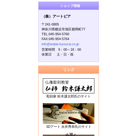
ショップ情報
（株）アートピア
〒241-0805
神奈川県横浜市旭区都岡町77
TEL.045-954-5760
FAX.045-954-5764
info@artpia-kyouzai.co.jp
営業時間 9：00～18：00
休業日 土・日・祝
リンク
彫刻家 鈴木謙太郎氏のサイト
3Dアート 永井秀幸氏のサイト