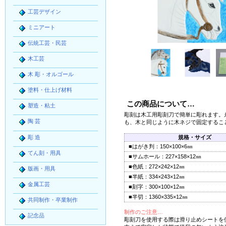
工芸デザイン
ミニアート
伝統工芸・民芸
木工芸
木 彫・オルゴール
塗料・仕上げ材料
この商品について…
塑造・粘土
彫刻は木工用彫刻刀で簡単に彫れます。
陶 芸
も、木と同じように木ネジで固定するこ
彫 造
規格・サイズ
■はがき判：150×100×6㎜
てん刻・用具
■サムホール：227×158×12㎜
■色紙：272×242×12㎜
版画・用具
■半紙：334×243×12㎜
金属工芸
■刻字：300×100×12㎜
■半切：1360×335×12㎜
共同制作・卒業制作
制作のご注意…
記念品
彫刻刀を使用する際は滑り止めシートを