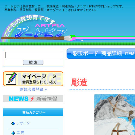
アートピアは美術教材・図工・技術家庭・関連備品・クラフト材料の専門ショップです。
卒業制作・共同制作・校歌額・オーダーメイドはおまかせください。
彩玉ボード 商品詳細
ITEM
彫造
新規会員登録 »
商品カテゴリー
デザイン
工 芸