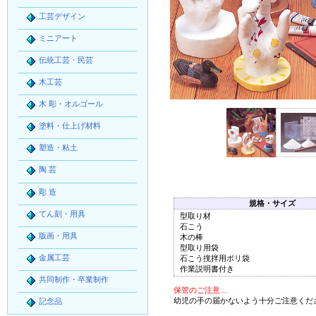
工芸デザイン
ミニアート
伝統工芸・民芸
木工芸
木 彫・オルゴール
塗料・仕上げ材料
塑造・粘土
陶 芸
彫 造
規格・サイズ
てん刻・用具
型取り材
石こう
版画・用具
木の棒
型取り用袋
金属工芸
石こう撹拌用ポリ袋
作業説明書付き
共同制作・卒業制作
保管のご注意…
幼児の手の届かないよう十分ご注意くだ
記念品