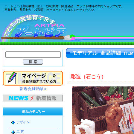
アートピアは美術教材・図工・技術家庭・関連備品・クラフト材料の専門ショップです。
卒業制作・共同制作・校歌額・オーダーメイドはおまかせください。
モデリアル 商品詳細
ITEM
彫造（石こう）
新規会員登録 »
商品カテゴリー
デザイン
工 芸